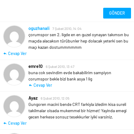
oguzhanali
7 Şubat 2010, 14:04
çorumspor sen 2. ligde en en guzel oynayan takımsın bu
maçıda alacaksın türübunler hep dolacak yeterki sen bu
maçı kazan dostummmmmm
Cevap Ver
emre10
6 Şubat 2010, 13:47
buna cok sevindim evde bakabilirim sampiyon
corumspor bekle bizi bank asya 1 lig
Cevap Ver
Ayaz
6 Şubat 2010, 12:05
Gungoren macini bende CRT farkiyla izledim kisa sureli
takilmalar olsada mukemmel bir hizmet!
Yayinda emegi
gecen herkese sonsuz tesekkurler iyiki varsiniz.
Cevap Ver