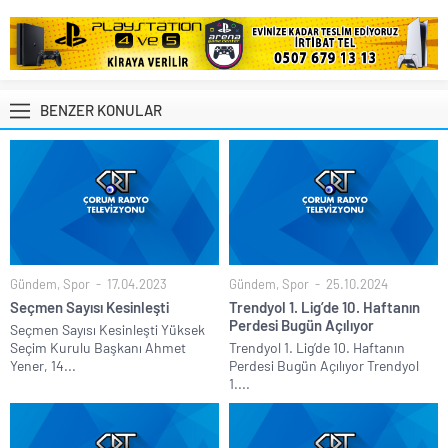
BENZER KONULAR
Gündem
,
Spor
17.04.2023
Gündem
,
Spor
25.10.2024
Seçmen Sayısı Kesinleşti
Trendyol 1. Lig’de 10. Haftanın
Perdesi Bugün Açılıyor
Seçmen Sayısı Kesinleşti Yüksek
Seçim Kurulu Başkanı Ahmet
Trendyol 1. Lig’de 10. Haftanın
Yener, 14...
Perdesi Bugün Açılıyor Trendyol
1....