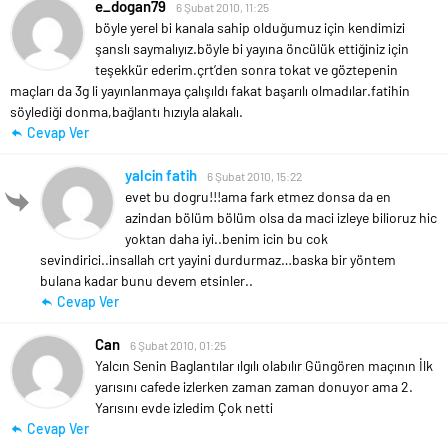
e_dogan79
6 Şubat 2010, 11:25
böyle yerel bi kanala sahip olduğumuz için kendimizi
şanslı saymalıyız.böyle bi yayına öncülük ettiğiniz için
teşekkür ederim.çrt’den sonra tokat ve göztepenin
maçları da 3g li yayınlanmaya çalışıldı fakat başarılı olmadılar.fatihin
söylediği donma,bağlantı hızıyla alakalı.
Cevap Ver
yalcin fatih
6 Şubat 2010, 15:22
evet bu dogru!!!ama fark etmez donsa da en
azindan bölüm bölüm olsa da maci izleye bilioruz hic
yoktan daha iyi..benim icin bu cok
sevindirici..insallah crt yayini durdurmaz…baska bir yöntem
bulana kadar bunu devem etsinler..
Cevap Ver
Can
6 Şubat 2010, 01:25
Yalcın Senin Baglantılar ılgılı olabılır Güngören maçının İlk
yarısını cafede izlerken zaman zaman donuyor ama 2.
Yarısını evde izledim Çok netti
Cevap Ver