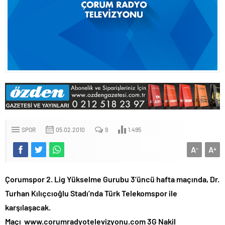
SPOR
05.02.2010
9
1.495
A
A
-
+
Çorumspor 2. Lig Yükselme Gurubu 3’üncü hafta maçında, Dr.
Turhan Kılıçcıoğlu Stadı’nda Türk Telekomspor ile
karşılaşacak.
Maçı www.corumradyotelevizyonu.com 3G Nakil