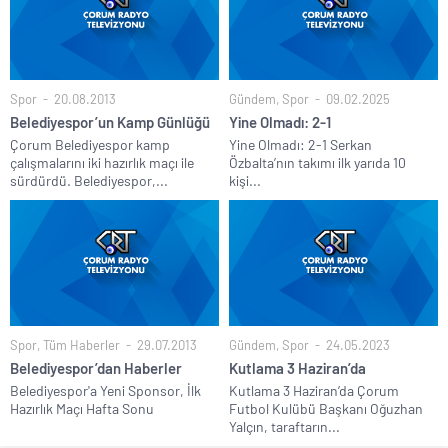
Spor
20.08.2013
Gündem
,
Spor
09.02.2025
Belediyespor’un Kamp Günlüğü
Yine Olmadı: 2-1
Çorum Belediyespor kamp
Yine Olmadı: 2-1 Serkan
çalışmalarını iki hazırlık maçı ile
Özbalta’nın takımı ilk yarıda 10
sürdürdü. Belediyespor,...
kişi...
Spor
,
Tüm Haberler
29.07.2013
Gündem
,
Spor
24.05.2023
Belediyespor’dan Haberler
Kutlama 3 Haziran’da
Belediyespor'a Yeni Sponsor, İlk
Kutlama 3 Haziran’da Çorum
Hazırlık Maçı Hafta Sonu
Futbol Kulübü Başkanı Oğuzhan
Yalçın, taraftarın...