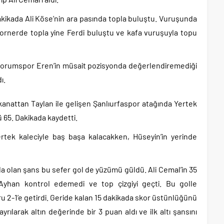
Dakikada Ali Köse’nin ara pasında topla buluştu. Vuruşunda
 kornerde topla yine Ferdi buluştu ve kafa vuruşuyla topu
 Çorumspor Eren’in müsait pozisyonda değerlendiremediği
ı.
kanattan Taylan ile gelişen Şanlıurfaspor atağında Yertek
ü 65. Dakikada kaydetti.
rtek kaleciyle baş başa kalacakken, Hüseyin’in yerinde
a olan şans bu sefer gol de yüzümü güldü. Ali Cemal’in 35
Ayhan kontrol edemedi ve top çizgiyi geçti. Bu golle
 2-1’e getirdi. Geride kalan 15 dakikada skor üstünlüğünü
ılarak altın değerinde bir 3 puan aldı ve ilk altı şansını