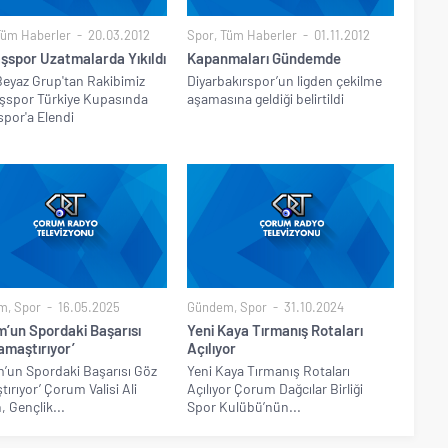
Tüm Haberler
20.03.2012
Spor
,
Tüm Haberler
01.11.2012
şspor Uzatmalarda Yıkıldı
Kapanmaları Gündemde
Beyaz Grup'tan Rakibimiz
Diyarbakırspor’un ligden çekilme
şspor Türkiye Kupasında
aşamasına geldiği belirtildi
por'a Elendi
m
,
Spor
16.05.2025
Gündem
,
Spor
31.10.2024
m’un Spordaki Başarısı
Yeni Kaya Tırmanış Rotaları
amaştırıyor’
Açılıyor
’un Spordaki Başarısı Göz
Yeni Kaya Tırmanış Rotaları
ırıyor’ Çorum Valisi Ali
Açılıyor Çorum Dağcılar Birliği
, Gençlik...
Spor Kulübü’nün...