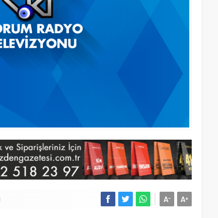
A
A
-
+
1