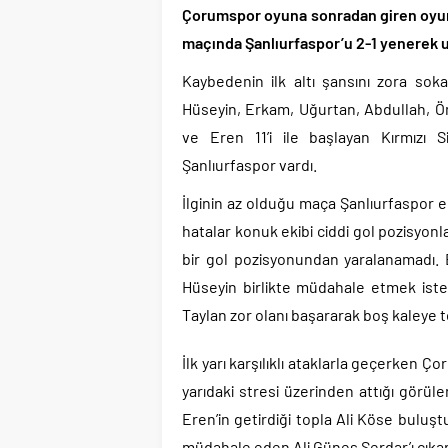
Çorumspor oyuna sonradan giren oyuncu
maçında Şanlıurfaspor’u 2-1 yenerek u
Kaybedenin ilk altı şansını zora so
Hüseyin, Erkam, Uğurtan, Abdullah, Öm
ve Eren 11’i ile başlayan Kırmızı S
Şanlıurfaspor vardı.
İlginin az olduğu maça Şanlıurfaspor ek
hatalar konuk ekibi ciddi gol pozisyonl
bir gol pozisyonundan yaralanamadı. E
Hüseyin birlikte müdahale etmek istey
Taylan zor olanı başararak boş kaleye 
İlk yarı karşılıklı ataklarla geçerken Ço
yarıdaki stresi üzerinden attığı görülen 
Eren’in getirdiği topla Ali Köse buluşt
müdahale eden Ali Güneş Serdar’ı çıkarıp