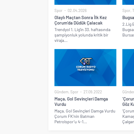
Spor
02.04.2026
Spor
,
Olaylı Maçtan Sonra İlk Kez
Bugsa
Çorum’da Düdük Çalacak
2.Lig 
Trendyol 1. Lig’in 33. haftasında
Bugsa
şampiyonluk yolunda kritik bir
Bursas
viraja...
Gündem
,
Spor
27.09.2022
Günde
Maça, Gol Sevinçleri Damga
‘Çoru
Vurdu
Göz K
Maça, Gol Sevinçleri Damga Vurdu
‘Çorum
Çorum FK’nin Batman
Kamaşt
Petrolspor’u 4-1...
Çalgan