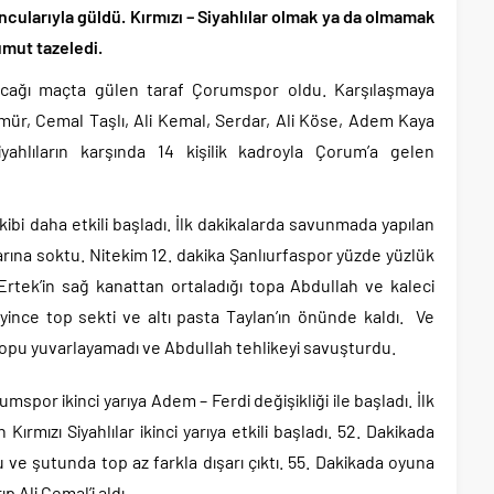
larıyla güldü. Kırmızı – Siyahlılar olmak ya da olmamak
mut tazeledi.
kacağı maçta gülen taraf Çorumspor oldu. Karşılaşmaya
ür, Cemal Taşlı, Ali Kemal, Serdar, Ali Köse, Adem Kaya
iyahlıların karşında 14 kişilik kadroyla Çorum’a gelen
ibi daha etkili başladı. İlk dakikalarda savunmada yapılan
arına soktu. Nitekim 12. dakika Şanlıurfaspor yüzde yüzlük
rtek’in sağ kanattan ortaladığı topa Abdullah ve kaleci
ince top sekti ve altı pasta Taylan’ın önünde kaldı. Ve
topu yuvarlayamadı ve Abdullah tehlikeyi savuşturdu.
rumspor ikinci yarıya Adem – Ferdi değişikliği ile başladı. İlk
Kırmızı Siyahlılar ikinci yarıya etkili başladı. 52. Dakikada
u ve şutunda top az farkla dışarı çıktı. 55. Dakikada oyuna
 Ali Cemal’i aldı.