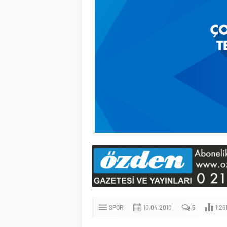
SPOR
10.04.2010
5
1.26