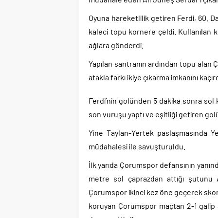
Oyuna hareketlilik getiren Ferdi, 60. 
kaleci topu kornere çeldi. Kullanılan
ağlara gönderdi.
Yapılan santranın ardından topu alan
atakla farkı ikiye çıkarma imkanını kaçırd
Ferdi’nin golünden 5 dakika sonra sol 
son vuruşu yaptı ve eşitliği getiren gol
Yine Taylan-Yertek paslaşmasında Ye
müdahalesi ile savuşturuldu.
İlk yarıda Çorumspor defansının yanınd
metre sol çaprazdan attığı şutunu 
Çorumspor ikinci kez öne geçerek skoru
koruyan Çorumspor maçtan 2-1 galip ayr