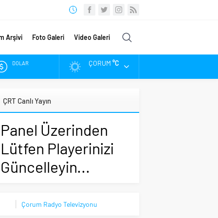
m Arşivi
Foto Galeri
Video Galeri
ÇORUM
°C
DOLAR
EURO
ÇRT Canlı Yayın
ALTIN
Panel Üzerinden
BIST
Lütfen Playerinizi
Güncelleyin...
Çorum Radyo Televizyonu