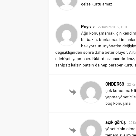
gelse kurtulamaz
Poyraz
22 Kasım 2012, 11:11
Ağır konuşmamak için kendimi 
bir bakın, bunlar nasıl insanla
bakıyorsunuz yönetim değişiyor
değişikliğinden sonra daha beter oluyor. Art
edebiyatı yapmasın. Bıktırdınız usandırdınız
sahipsiz kalsın batsın da hep beraber kurtulal
ONDER69
22 Ka
çok konusma 5 li
yapma.yöneticiler
boş konuşma
açık görüş
22 K
yöneticinin olmad
tamamlayalım gel 