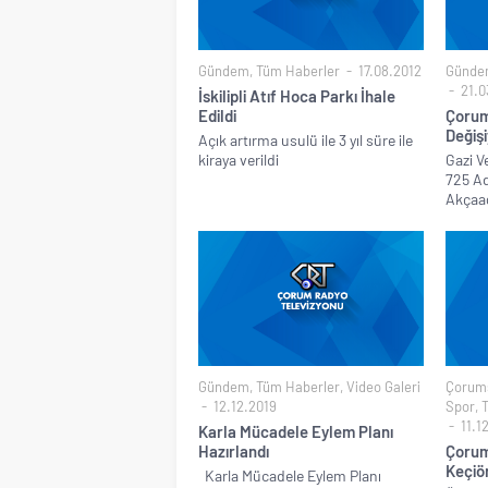
Gündem
,
Tüm Haberler
17.08.2012
Günde
21.0
İskilipli Atıf Hoca Parkı İhale
Edildi
Çorum
Değişi
Açık artırma usulü ile 3 yıl süre ile
kiraya verildi
Gazi V
725 Ad
Akçaağ
Gündem
,
Tüm Haberler
,
Video Galeri
Çorums
12.12.2019
Spor
,
11.1
Karla Mücadele Eylem Planı
Hazırlandı
Çorum
Keçiö
Karla Mücadele Eylem Planı