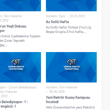
m
,
Tüm Haberler
Gündem
,
Spor
22.01.2023
3.2012
Az Gollü Hafta
’un Yeşil Dokusu
Az Gollü Hafta Türkiye 2’nci Lig
yor
Beyaz Grupta 21’nci hafta...
e İnönü Caddelerine Toplam
et Çınar Yapraklı
aç...
por - Çorum Belediyespor
,
Gündem
,
Tüm Haberler
Tüm Haberler
08.06.2019
2.2012
Yeni Rektör Kuzey Kampusu
 Belediyespor: 1 –
İnceledi
rengücü: 1
Hitit Üniversitesi’nin yeni Rektörü