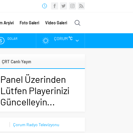
m Arşivi
Foto Galeri
Video Galeri
ÇORUM
°C
DOLAR
EURO
ÇRT Canlı Yayın
ALTIN
Panel Üzerinden
BIST
Lütfen Playerinizi
Güncelleyin...
Çorum Radyo Televizyonu