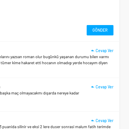
Cevap Ver
arını yazsan roman olur bugünkü yaşanan durumu bilen varmı
 tümer kime hakaret etti hocanın olmadıgı yerde hocayım diyen
Cevap Ver
0
duk başka maç olmayacakmı dışarda nereye kadar
Cevap Ver
3 puanida silinir ve eksi 2 lere duser sonrasi malum fatih terimde