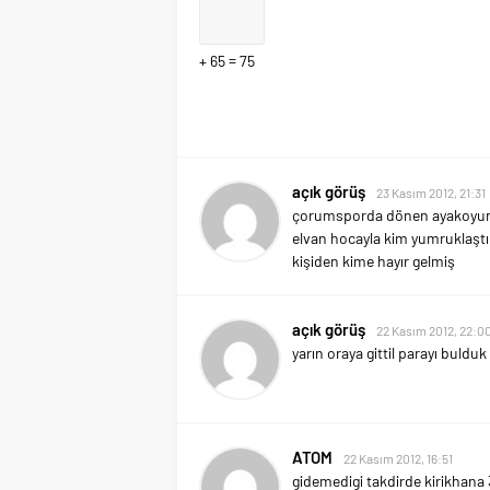
+ 65 = 75
açık görüş
23 Kasım 2012, 21:31
çorumsporda dönen ayakoyunl
elvan hocayla kim yumruklaştı
kişiden kime hayır gelmiş
açık görüş
22 Kasım 2012, 22:0
yarın oraya gittil parayı bul
ATOM
22 Kasım 2012, 16:51
gidemedigi takdirde kirikhana 