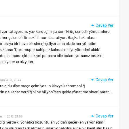
Cevap Ver
zor tutuyorum, yav kardeşim şu son iki üç senedir yönetimlere
r, her gelen bir öncekini mumla aratıyor. Başka takımlara
 oraya bir hava bir sinerji geliyor ama bizde her yönetim
ık kimse “Çorumspor sahipsiz kalmasın diye yönetimi aldık”
, deplasmana gidecek yol parasını bile bulamıyorsanız bırakın
ım yeter artık yeter.
Cevap Ver
sım 2012, 21:44
ra oldu diye maça gelmiyosun klavye kahramanlığı
in ne kadar verdiğini ne biliyon?sen gelde yönetime sinerji yarat …
Cevap Ver
asım 2012, 21:59
ıgı yerde ki yönetici bozuntuları yoldan geçerken ya yönetimi
kim olursan fark etmez bunlar yönetciliği eline bir kagıt alıp basın