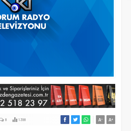
A
A
-
+
8
1.398