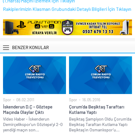
(1.Hafta) Maçını İzlemek İçin Tıklayın
Rakiplerimizin Klasman Grubundaki Detaylı Bilgileri İçin Tıklayın
BENZER KONULAR
Spor
08.02.2011
Spor
16.05.2016
İskenderun D.Ç – Göztepe
Çorum’da Beşiktaş Taraftarı
Maçında Olaylar Çıktı
Kutlama Yaptı
Video Haber - İskenderun
Beşiktaş Şampiyon Oldu Çorum’da
Demirçelikspor'un Göztepe'yi 2-0
Beşiktaş Taraftarı Kutlama Yaptı
yendiği maçın son...
Beşiktaş’ın Osmanlıspor’u...