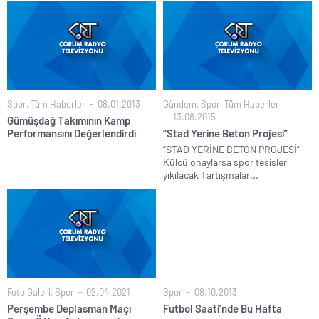
Spor
,
Tüm Haberler
08.01.2013
Gündem
,
Spor
,
Tüm Haberler
13.08.2015
Gümüşdağ Takımının Kamp
Performansını Değerlendirdi
“Stad Yerine Beton Projesi”
“STAD YERİNE BETON PROJESİ”
Külcü onaylarsa spor tesisleri
yıkılacak Tartışmalar...
Foto Galeri
,
Spor
02.04.2021
Spor
08.10.2013
Perşembe Deplasman Maçı
Futbol Saati’nde Bu Hafta