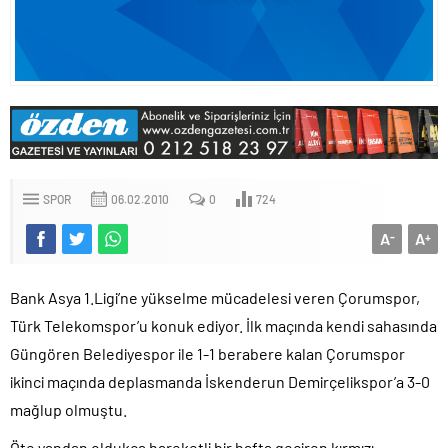
SPOR
06.02.2010
0
724
A
A
-
+
Bank Asya 1.Ligi’ne yükselme mücadelesi veren Çorumspor,
Türk Telekomspor’u konuk ediyor. İlk maçında kendi sahasında
Güngören Belediyespor ile 1-1 berabere kalan Çorumspor
ikinci maçında deplasmanda İskenderun Demirçelikspor’a 3-0
mağlup olmuştu.
Öte yandan oldukça hareketli bir hafta geçiren kırmızı