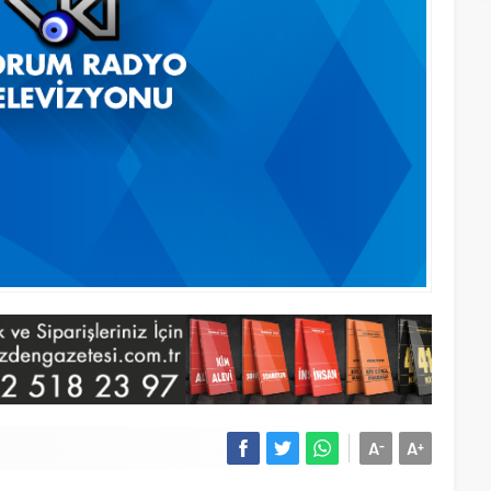
A
A
-
+