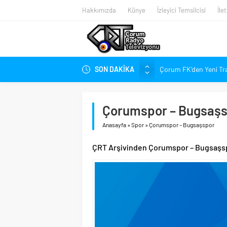
Hakkımızda
Künye
İzleyici Temsilcisi
İle
SON DAKİKA
Çorum FK’den Yeni Tr
Çorum’da Ailelere Ücr
Hastanede Nurcan Ba
Çorumspor – Bugsaş
Arca Çorum FK’nin Kas
Anasayfa
»
Spor
»
Çorumspor – Bugsaşspor
Arca Çorum FK’nin Haz
Kupa Takvimi Belli O
ÇRT Arşivinden Çorumspor – Bugsaşsp
Dünya Şampiyonu Çoru
1. Lig’de Yeni Sezon B