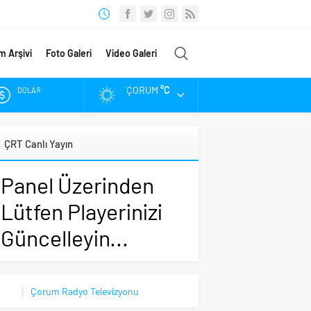
m Arşivi
Foto Galeri
Video Galeri
ÇORUM
°C
DOLAR
EURO
ÇRT Canlı Yayın
ALTIN
Panel Üzerinden
BIST
Lütfen Playerinizi
Güncelleyin...
Çorum Radyo Televizyonu