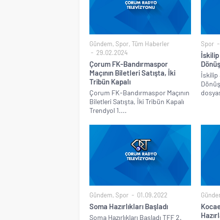
Gündem
,
Spor
,
Tüm Haberler
Spor
29.02.2024
İskili
Çorum FK-Bandırmaspor
Dönüş
Maçının Biletleri Satışta, İki
İskili
Tribün Kapalı
Dönüş
Çorum FK-Bandırmaspor Maçının
dosyas
Biletleri Satışta, İki Tribün Kapalı
Trendyol 1....
Gündem
,
Spor
01.09.2022
Günde
Soma Hazırlıkları Başladı
Kocae
Hazırl
Soma Hazırlıkları Başladı TFF 2.