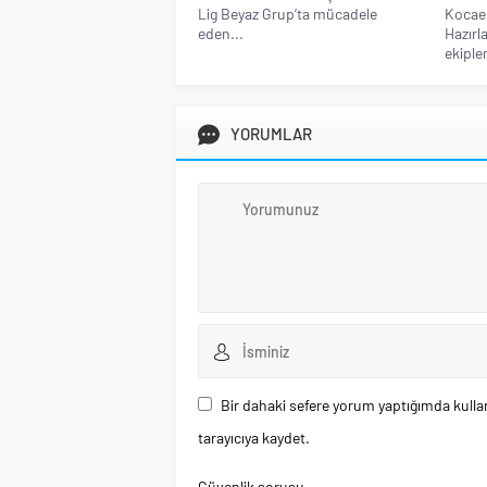
Lig Beyaz Grup’ta mücadele
Kocael
eden...
Hazırl
ekiple
YORUMLAR
Bir dahaki sefere yorum yaptığımda kulla
tarayıcıya kaydet.
Güvenlik sorusu