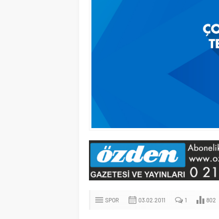
SPOR
03.02.2011
1
802