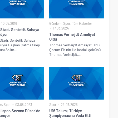
10.05.2016
Gündem
,
Spor
,
Tüm Haberler
17.03.2024
p Stadı, Sentetik Sahaya
üyor
Thomas Verheijdt Ameliyat
Oldu
p Stadı, Sentetik Sahaya
üyor Başkan Çatma talep
Thomas Verheijdt Ameliyat Oldu
ını Salim...
Çorum FK’nin Hollandalı golcüsü
Thomas Verheijdt,...
m
,
Spor
03.08.2023
Spor
29.03.2026
lispor, Sezona Düzce’de
U16 Takımı, Türkiye
anıyor
Şampiyonasına Veda Etti