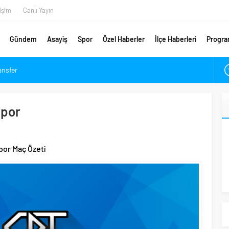
tişim
Canlı Yayın
Gündem
Asayiş
Spor
Özel Haberler
İlçe Haberleri
Progra
ansfer
etsiz Danışmanlık Desteği
ykam’a Veda
spor
ımpaşa ve Beşiktaş Maçı Tarihleri Belli Oldu
ırlık Maçı Karnesi
ldu: Arca Çorum FK Kupaya Ne Zaman Dahil Olacak?
or Maç Özeti
m’da Coşkuyla Karşılandı
ugün Açılıyor