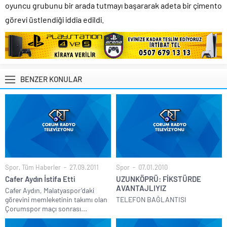
oyuncu grubunu bir arada tutmayı başararak adeta bir çimento
görevi üstlendiği iddia edildi.
BENZER KONULAR
Spor
,
Tüm Haberler
27.09.2011
Spor
07.01.2010
Cafer Aydın İstifa Etti
UZUNKÖPRÜ: FİKSTÜRDE
AVANTAJLIYIZ
Cafer Aydın, Malatyaspor’daki
görevini memleketinin takımı olan
TELEFON BAĞLANTISI
Çorumspor maçı sonrası...