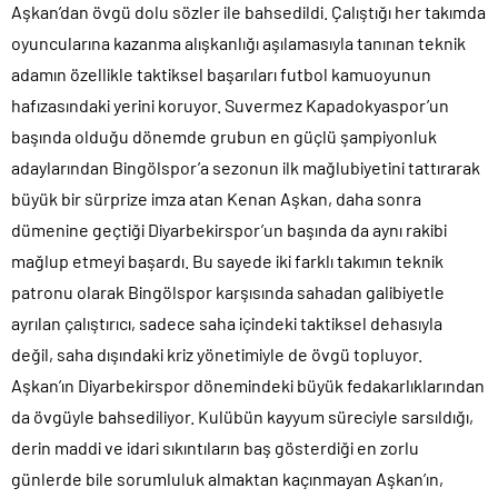
Aşkan’dan övgü dolu sözler ile bahsedildi. Çalıştığı her takımda
oyuncularına kazanma alışkanlığı aşılamasıyla tanınan teknik
adamın özellikle taktiksel başarıları futbol kamuoyunun
hafızasındaki yerini koruyor. Suvermez Kapadokyaspor’un
başında olduğu dönemde grubun en güçlü şampiyonluk
adaylarından Bingölspor’a sezonun ilk mağlubiyetini tattırarak
büyük bir sürprize imza atan Kenan Aşkan, daha sonra
dümenine geçtiği Diyarbekirspor’un başında da aynı rakibi
mağlup etmeyi başardı. Bu sayede iki farklı takımın teknik
patronu olarak Bingölspor karşısında sahadan galibiyetle
ayrılan çalıştırıcı, sadece saha içindeki taktiksel dehasıyla
değil, saha dışındaki kriz yönetimiyle de övgü topluyor.
Aşkan’ın Diyarbekirspor dönemindeki büyük fedakarlıklarından
da övgüyle bahsediliyor. Kulübün kayyum süreciyle sarsıldığı,
derin maddi ve idari sıkıntıların baş gösterdiği en zorlu
günlerde bile sorumluluk almaktan kaçınmayan Aşkan’ın,