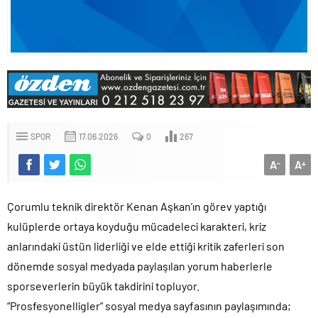
SPOR
17.06.2026
0
267
A
A
-
+
Çorumlu teknik direktör Kenan Aşkan’ın görev yaptığı
kulüplerde ortaya koyduğu mücadeleci karakteri, kriz
anlarındaki üstün liderliği ve elde ettiği kritik zaferleri son
dönemde sosyal medyada paylaşılan yorum haberlerle
sporseverlerin büyük takdirini topluyor.
“Prosfesyonelligler” sosyal medya sayfasının paylaşımında;