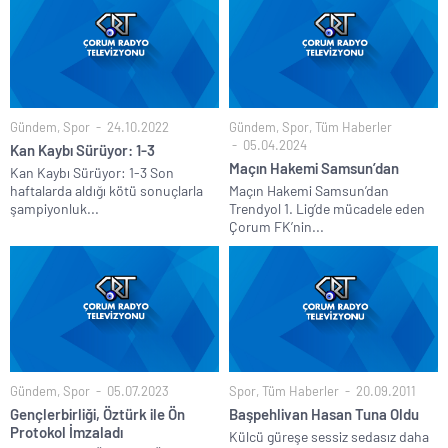
Gündem
,
Spor
24.10.2022
Gündem
,
Spor
,
Tüm Haberler
05.04.2024
Kan Kaybı Sürüyor: 1-3
Maçın Hakemi Samsun’dan
Kan Kaybı Sürüyor: 1-3 Son
haftalarda aldığı kötü sonuçlarla
Maçın Hakemi Samsun’dan
şampiyonluk...
Trendyol 1. Lig’de mücadele eden
Çorum FK’nin...
Gündem
,
Spor
05.07.2023
Spor
,
Tüm Haberler
20.09.2011
Gençlerbirliği, Öztürk ile Ön
Başpehlivan Hasan Tuna Oldu
Protokol İmzaladı
Külcü güreşe sessiz sedasız daha