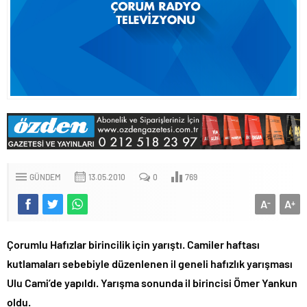
GÜNDEM
13.05.2010
0
769
A
A
-
+
Çorumlu Hafızlar birincilik için yarıştı. Camiler haftası
kutlamaları sebebiyle düzenlenen il geneli hafızlık yarışması
Ulu Cami’de yapıldı. Yarışma sonunda il birincisi Ömer Yankun
oldu.