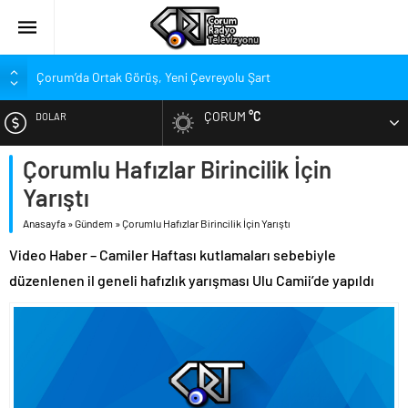
Çorum’da Ortak Görüş, Yeni Çevreyolu Şart
Belediye Meclisi Toplandı
ÇORUM
°C
DOLAR
Süper Lig’de Transfer Piyasası Alev Alev Yanıyor
Gökel’den Çorum’a: Balçık’ın Yükünü Hafifletmeliyiz
Çorumlu Hafızlar Birincilik İçin
EURO
Kırmızı-Siyahlılarda Yeni Rota Çorum mu, İstanbul mu?
Yarıştı
ALTIN
Penetra, Süper Lig’in En Değerli Kaçıncı Stoperi Oldu?
Anasayfa
»
Gündem
»
Çorumlu Hafızlar Birincilik İçin Yarıştı
Arca Çorum FK Yeni Sponsorunu Açıkladı
Video Haber – Camiler Haftası kutlamaları sebebiyle
BIST
Stadyumdaki Hazırlıklar Denetlendi
düzenlenen il geneli hafızlık yarışması Ulu Camii’de yapıldı