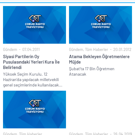
Gündem
07.04.2011
Gündem
,
Tüm Haberler
20.01.2012
Siyasi Partilerin Oy
Atama Bekleyen Öğretmenlere
Pusulasındaki Yerleri Kura İle
Müjde
Belirlendi
Şubat'ta 17 Bin Öğretmen
Yüksek Seçim Kurulu, 12
Atanacak
Haziran’da yapılacak milletvekili
genel seçimlerinde kullanılacak...
Gündem
,
Tüm Haberler
Gündem
,
Tüm Haberler
26.04.2019