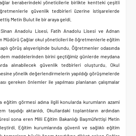
lar beraberindeki yöneticilerle birlikte kentteki çeşitli
ğretmenlerle güvenlik tedbirleri üzerine istişarelerde
iş Metin Bulut ile bir araya geldi.
Sinan Anadolu Lisesi, Fatih Anadolu Lisesi ve Adnan
im Müdürü Çağlar okul yöneticileri ile öğretmenlerle eğitim
çaplı görüş alışverişinde bulundu. Öğretmenler odasında
ündem maddelerinden birini geçtiğimiz günlerde meydana
rda alınabilecek güvenlik tedbirleri oluşturdu. Okul
lmesine yönelik değerlendirmelerin yapıldığı görüşmelerde
ası gereken önlemler ile yapılması planlanan çalışmalar
 eğitim görmesi adına ilgili konularda kurumların azami
taşıdığı aktarıldı. Okullardaki toplantıların ardından
esi sona eren Milli Eğitim Bakanlığı Başmüfettişi Metin
eştirdi. Eğitim kurumlarında güvenli ve sağlıklı eğitim
elik temasların büyük önem taşıdığına dikkat çeken Çağlar