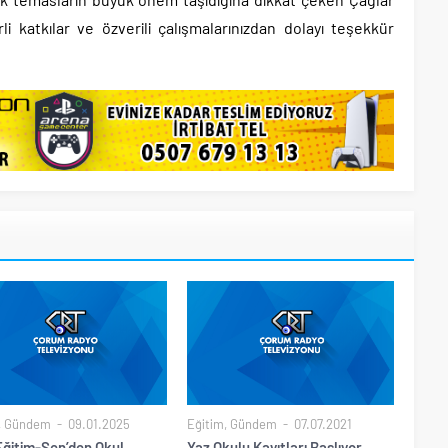
 katkılar ve özverili çalışmalarınızdan dolayı teşekkür
,
Gündem
09.01.2025
Eğitim
,
Gündem
07.07.2021
Eğitim-Sen’den Okul
Yaz Okulu Kayıtları Başlıyor