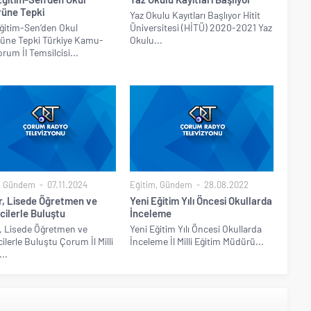
üne Tepki
Yaz Okulu Kayıtları Başlıyor Hitit
ğitim-Sen’den Okul
Üniversitesi (HİTÜ) 2020-2021 Yaz
üne Tepki Türkiye Kamu-
Okulu...
rum İl Temsilcisi...
,
Gündem
07.11.2024
Eğitim
,
Gündem
28.08.2022
r, Lisede Öğretmen ve
Yeni Eğitim Yılı Öncesi Okullarda
cilerle Buluştu
İnceleme
, Lisede Öğretmen ve
Yeni Eğitim Yılı Öncesi Okullarda
ilerle Buluştu Çorum İl Milli
İnceleme İl Milli Eğitim Müdürü...
..