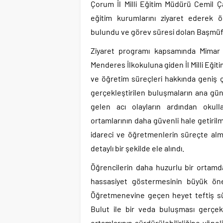
Çorum İl Milli Eğitim Müdürü Cemil Çağ
eğitim kurumlarını ziyaret ederek ö
bulundu ve görev süresi dolan Başmüfett
Ziyaret programı kapsamında Mimar 
Menderes İlkokuluna giden İl Milli Eğit
ve öğretim süreçleri hakkında geniş 
gerçekleştirilen buluşmaların ana g
gelen acı olayların ardından okulla
ortamlarının daha güvenli hale getiri
idareci ve öğretmenlerin süreçte alm
detaylı bir şekilde ele alındı.
Öğrencilerin daha huzurlu bir ortamda
hassasiyet göstermesinin büyük önem 
Öğretmenevine geçen heyet teftiş sür
Bulut ile bir veda buluşması gerçekl
ortamlarının sürdürülebilirliğine yön