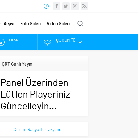
m Arşivi
Foto Galeri
Video Galeri
ÇORUM
°C
DOLAR
EURO
ÇRT Canlı Yayın
ALTIN
Panel Üzerinden
BIST
Lütfen Playerinizi
Güncelleyin...
Çorum Radyo Televizyonu