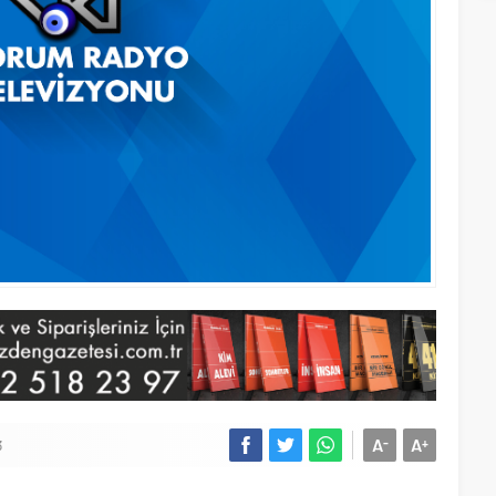
A
A
-
+
3