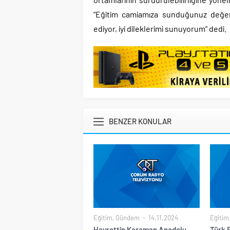
“Eğitim camiamıza sunduğunuz değerli
ediyor, iyi dileklerimi sunuyorum” dedi.
BENZER KONULAR
Eğitim
,
Gündem
14.11.2024
Eğitim
Hayrettin Karaman Anadolu
Türk 