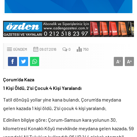
GÜNDEM
09.07.2016
0
750
A
A
-
+
Çorum’da Kaza
1 Kişi Öldü, 2’si Çocuk 4 Kişi Yaralandı
Tatil dönüşü yollar yine kana bulandı. Çorum’da meydana
gelen kazada 1 kişi öldü, 2’si çocuk 4 kişi yaralandı.
Edinilen bilgiye göre; Çorum-Samsun kara yolunun 30.
kilometresi Konaklı Köyü mevkiinde meydana gelen kazada, 59
yaşındaki Ali Tuluk’un kullandığı 06 HR 144 plakalı otomobil,