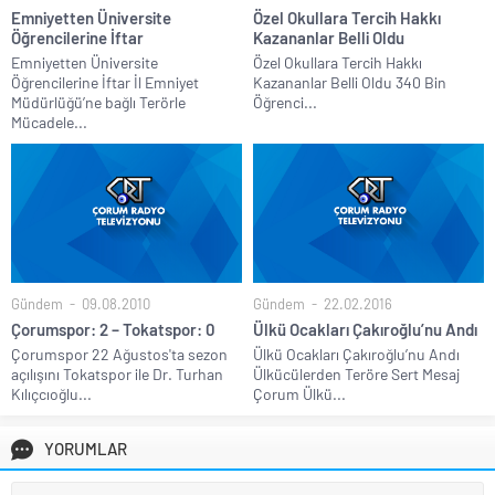
Emniyetten Üniversite
Özel Okullara Tercih Hakkı
Öğrencilerine İftar
Kazananlar Belli Oldu
Emniyetten Üniversite
Özel Okullara Tercih Hakkı
Öğrencilerine İftar İl Emniyet
Kazananlar Belli Oldu 340 Bin
Müdürlüğü’ne bağlı Terörle
Öğrenci...
Mücadele...
Gündem
09.08.2010
Gündem
22.02.2016
Çorumspor: 2 – Tokatspor: 0
Ülkü Ocakları Çakıroğlu’nu Andı
Çorumspor 22 Ağustos'ta sezon
Ülkü Ocakları Çakıroğlu’nu Andı
açılışını Tokatspor ile Dr. Turhan
Ülkücülerden Teröre Sert Mesaj
Kılıçcıoğlu...
Çorum Ülkü...
YORUMLAR