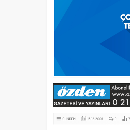
GÜNDEM
15.12.2009
0
7