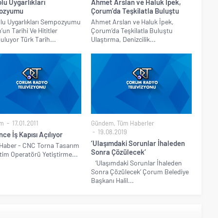
lu Uygarlıkları
Ahmet Arslan ve Haluk İpek,
ozyumu
Çorum’da Teşkilatla Buluştu
lu Uygarlıkları Sempozyumu
Ahmet Arslan ve Haluk İpek,
un Tarihi Ve Hititler
Çorum’da Teşkilatla Buluştu
luyor Türk Tarih...
Ulaştırma, Denizcilik...
m
17.01.2011
Gündem
,
Tüm Haberler
19.08.2019
ce İş Kapısı Açılıyor
‘Ulaşımdaki Sorunlar İhaleden
Haber - CNC Torna Tasarım
Sonra Çözülecek’
tim Operatörü Yetiştirme...
‘Ulaşımdaki Sorunlar İhaleden
Sonra Çözülecek’ Çorum Belediye
Başkanı Halil...