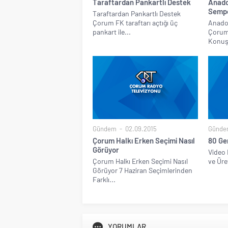
Taraftardan Pankartlı Destek
Anado
Semp
Taraftardan Pankartlı Destek
Çorum FK taraftarı açtığı üç
Anado
pankart ile...
Çorum’
Konuşu
Gündem
02.09.2015
Günde
Çorum Halkı Erken Seçimi Nasıl
80 Gen
Görüyor
Video 
Çorum Halkı Erken Seçimi Nasıl
ve Üre
Görüyor 7 Haziran Seçimlerinden
Farklı...
YORUMLAR