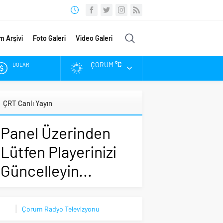
m Arşivi
Foto Galeri
Video Galeri
ÇORUM
°C
DOLAR
EURO
ÇRT Canlı Yayın
ALTIN
Panel Üzerinden
BIST
Lütfen Playerinizi
Güncelleyin...
Çorum Radyo Televizyonu