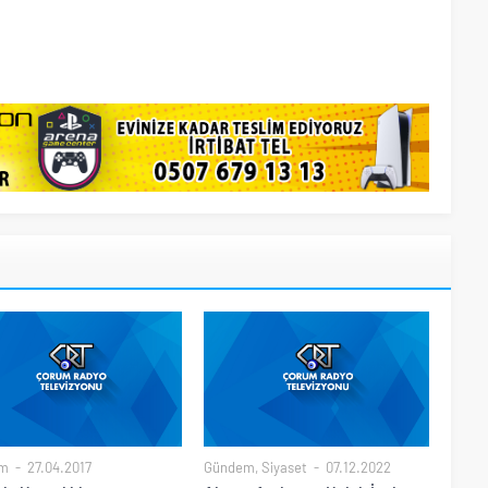
m
27.04.2017
Gündem
,
Siyaset
07.12.2022