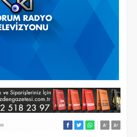
A
A
-
+
88