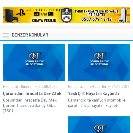
BENZER KONULAR
Ekonomi
,
Gündem
23.06.2025
Gündem
,
Tüm Haberler
24.12.2011
Çorum’dan İhracatta Dev Atak
Yaşlı Çift Hayatını Kaybetti
Çorum’dan İhracatta Dev Atak
Osmancık' ta kamyon otomobile
Çorum Ticaret ve Sanayi Odası
çarptı, 2 kişi hayatını kaybetti
(TSO),...