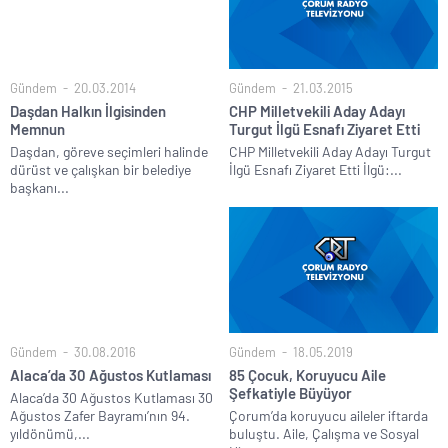
Gündem
20.03.2014
Gündem
21.03.2015
Daşdan Halkın İlgisinden
CHP Milletvekili Aday Adayı
Memnun
Turgut İlgü Esnafı Ziyaret Etti
Daşdan, göreve seçimleri halinde
CHP Milletvekili Aday Adayı Turgut
dürüst ve çalışkan bir belediye
İlgü Esnafı Ziyaret Etti İlgü:...
başkanı...
Gündem
30.08.2016
Gündem
18.05.2019
Alaca’da 30 Ağustos Kutlaması
85 Çocuk, Koruyucu Aile
Şefkatiyle Büyüyor
Alaca’da 30 Ağustos Kutlaması 30
Ağustos Zafer Bayramı’nın 94.
Çorum’da koruyucu aileler iftarda
yıldönümü,...
buluştu. Aile, Çalışma ve Sosyal