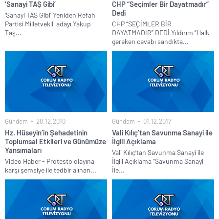
‘Sanayi TAŞ Gibi’
CHP “Seçimler Bir Dayatmadır”
Dedi
‘Sanayi TAŞ Gibi’ Yeniden Refah
Partisi Milletvekili adayı Yakup
CHP “SEÇİMLER BİR
Taş...
DAYATMADIR” DEDİ Yıldırım “Halk
gereken cevabı sandıkta...
Gündem
20.12.2010
Gündem
01.12.2017
Hz. Hüseyin’in Şehadetinin
Vali Kılıç’tan Savunma Sanayi ile
Toplumsal Etkileri ve Günümüze
İlgili Açıklama
Yansımaları
Vali Kılıç’tan Savunma Sanayi ile
Video Haber - Protesto olayına
İlgili Açıklama “Savunma Sanayi
karşı şemsiye ile tedbir alınan...
İle...