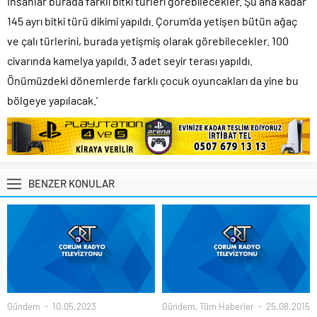
İnsanlar burada farklı bitki türleri görebilecekler. Şu ana kadar
145 ayrı bitki türü dikimi yapıldı. Çorum’da yetişen bütün ağaç
ve çalı türlerini, burada yetişmiş olarak görebilecekler. 100
civarında kamelya yapıldı. 3 adet seyir terası yapıldı.
Önümüzdeki dönemlerde farklı çocuk oyuncakları da yine bu
bölgeye yapılacak.’
BENZER KONULAR
Gündem
10.05.2023
Gündem
,
Tüm Haberler
25.08.2015