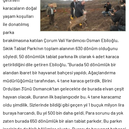
karacaların doğal
yaşam koşulları
ile donatılmış
parka
bırakılmasına katılan Çorum Vali Yardımcısı Osman Ebiloğlu,
Sıklık Tabiat Parkı’nın toplam alanının 630 dönüm olduğunu
söyledi. 50 dönümlük tabiat parkına ilk olarak 4 adet karaca
getirildiğini dile getiren Ebiloğlu, ”Burada 50 dönümlük bir
alandan ibaret bir hayvanat bahçesi yapıldı. Ağaçlandırma
müdürlüğümüz tarafından, 4 tane karaca getirdik. Birini
Ordu’dan 3’ünü Osmancık’tan gelecekte de burada elvan çeşit
hayvan olacak. Buranın ilk başlangıcıdır bu, 4 tane karacamız
oldu şimdilik. Sizlerinde bildiği gibi geçen yıl 1 buçuk milyon lira
buraya harcandı. Bu yıl 500 bin daha geldi. Para sorunu da yok
zaten burada 650 dönümlük bir alan tabiat parkıdır. Bu parkın
içerisinde değişik bölümler oluştu. Burası da hayvanat bahçesi