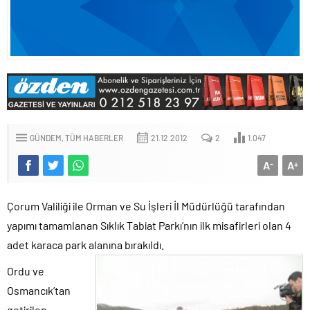
GÜNDEM
TÜM HABERLER
21.12.2012
2
1.047
A
A
-
+
Çorum Valiliği ile Orman ve Su İşleri İl Müdürlüğü tarafından
yapımı tamamlanan Sıklık Tabiat Parkı’nın ilk misafirleri olan 4
adet karaca park alanına bırakıldı.
Ordu ve
Osmancık’tan
getirilen