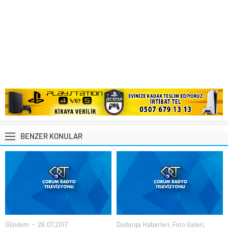
BENZER KONULAR
Gündem
26.07.2017
Dodurga Haberleri
,
Foto Galeri
,