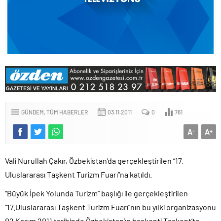
GÜNDEM
TÜM HABERLER
03.11.2011
0
761
A
A
-
+
Vali Nurullah Çakır, Özbekistan’da gerçekleştirilen “17.
Uluslararası Taşkent Turizm Fuarı”na katıldı.
“Büyük İpek Yolunda Turizm” başlığı ile gerçekleştirilen
“17.Uluslararası Taşkent Turizm Fuarı”nın bu yılki organizasyonu
02 Kasım 2011 tarihinde Özbekistan’ın başkenti Taşkent’te