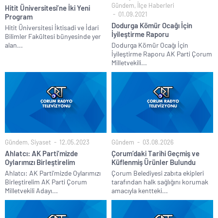
Gündem
,
İlçe Haberleri
Hitit Üniversitesi’ne İki Yeni
01.09.2021
Program
Dodurga Kömür Ocağı İçin
Hitit Üniversitesi İktisadi ve İdari
İyileştirme Raporu
Bilimler Fakültesi bünyesinde yer
alan...
Dodurga Kömür Ocağı İçin
İyileştirme Raporu AK Parti Çorum
Milletvekili...
Gündem
,
Siyaset
12.05.2023
Gündem
03.08.2026
Ahlatcı: AK Parti’mizde
Çorum’daki Tarihi Geçmiş ve
Oylarımızı Birleştirelim
Küflenmiş Ürünler Bulundu
Ahlatcı: AK Parti’mizde Oylarımızı
Çorum Belediyesi zabıta ekipleri
Birleştirelim AK Parti Çorum
tarafından halk sağlığını korumak
Milletvekili Adayı...
amacıyla kentteki...