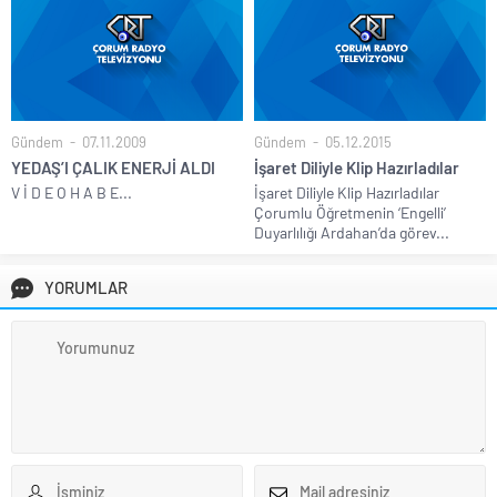
Gündem
07.11.2009
Gündem
05.12.2015
YEDAŞ’I ÇALIK ENERJİ ALDI
İşaret Diliyle Klip Hazırladılar
V İ D E O H A B E...
İşaret Diliyle Klip Hazırladılar
Çorumlu Öğretmenin ‘Engelli’
Duyarlılığı Ardahan’da görev...
YORUMLAR