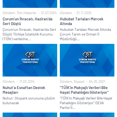
Gündem
,
Tüm Haberler
31.07.2024
Gündem
21.11.2025
Çorum’un İhracatı, Haziran’da
Hububat Tarlaları Mercek
Sert Düştü
Altında
Çorum’un İhracatı, Haziran’da Sert
Hububat Tarlaları Mercek Altında
Düştü Türkiye İstatistik Kurumu
Çorum Tarım ve Orman İl
(TÜİK) verilerine...
Müdürlüğü...
Gündem
17.03.2014
Gündem
,
Siyaset
04.05.2021
Nuhut’a Esnaftan Destek
“TÜİK’in Makyajlı Verileri Bile
Mesajları
Hayat Pahalılığını Gösteriyor“
Nuhut: Otopark sorununa çözüm
“TÜİK’in Makyajlı Verileri Bile Hayat
bulunacak
Pahalılığını Gösteriyor“ DEVA
Partisi İl...