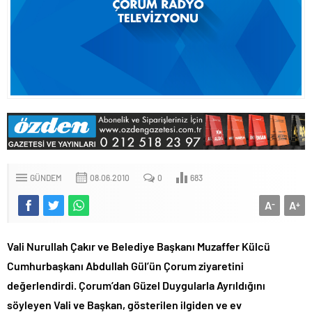
GÜNDEM
08.06.2010
0
683
A
A
-
+
Vali Nurullah Çakır ve Belediye Başkanı Muzaffer Külcü
Cumhurbaşkanı Abdullah Gül’ün Çorum ziyaretini
değerlendirdi. Çorum’dan Güzel Duygularla Ayrıldığını
söyleyen Vali ve Başkan, gösterilen ilgiden ve ev