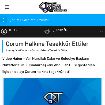
Çorum FK’den Yeni Transfer
Çorum’da Ailelere Ücretsiz Danışmanlık Desteği
ÇORUM
°C
DOLAR
Hastanede Nurcan Baykam’a Veda
Arca Çorum FK’nin Kasımpaşa ve Beşiktaş Maçı Tarihleri Belli
Çorum Halkına Teşekkür Ettiler
EURO
Oldu
Anasayfa
»
Gündem
»
Çorum Halkına Teşekkür Ettiler
Arca Çorum FK’nin Hazırlık Maçı Karnesi
ALTIN
Video Haber – Vali Nurullah Çakır ve Belediye Başkanı
Kupa Takvimi Belli Oldu: Arca Çorum FK Kupaya Ne Zaman Dahil
Olacak?
Muzaffer Külcü Cumhurbaşkanı Abdullah Gül’e gösterilen
BIST
ilgiden dolayı Çorum halkına teşekkür etti
Dünya Şampiyonu Çorum’da Coşkuyla Karşılandı
1. Lig’de Yeni Sezon Bugün Açılıyor