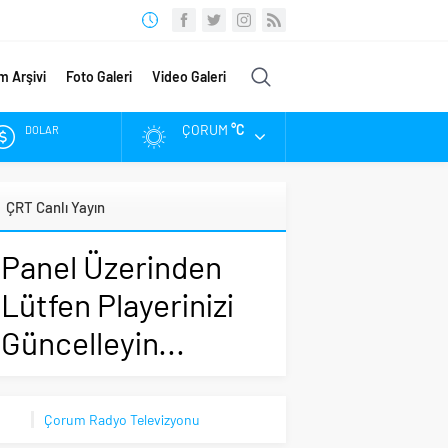
m Arşivi
Foto Galeri
Video Galeri
ÇORUM
°C
DOLAR
EURO
ÇRT Canlı Yayın
ALTIN
Panel Üzerinden
BIST
Lütfen Playerinizi
Güncelleyin...
Çorum Radyo Televizyonu