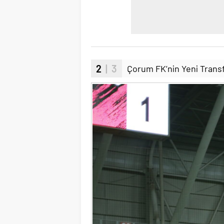
2
| 3
Çorum FK’nin Yeni Transfe