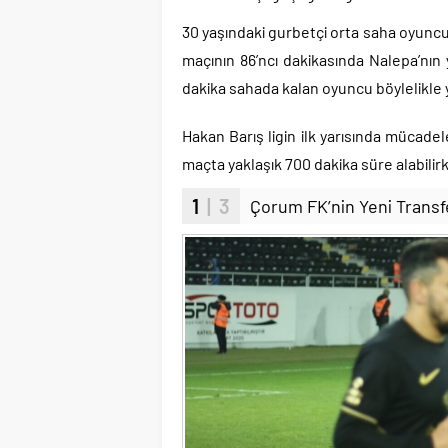
30 yaşındaki gurbetçi orta saha oyuncu
maçının 86’ncı dakikasında Nalepa’nın y
dakika sahada kalan oyuncu böylelikle ye
Hakan Barış ligin ilk yarısında mücadele 
maçta yaklaşık 700 dakika süre alabilirk
1
| 3
Çorum FK’nin Yeni Transfer