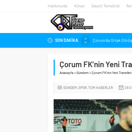
Hakkımızda
Künye
İzleyici Temsilcisi
İle
SON DAKİKA
Çorum’da Ortak Görüş,
Belediye Meclisi Topla
Süper Lig’de Transfer 
Çorum FK’nin Yeni Tran
Gökel’den Çorum’a: Bal
Anasayfa
»
Gündem
»
Çorum FK’nin Yeni Transferi 
Kırmızı-Siyahlılarda 
Penetra, Süper Lig’in 
GÜNDEM
SPOR
TÜM HABERLER
29.0
Arca Çorum FK Yeni S
Stadyumdaki Hazırlıkl