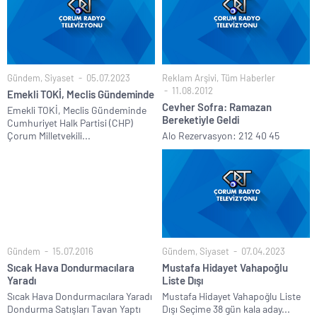
Gündem
,
Siyaset
05.07.2023
Reklam Arşivi
,
Tüm Haberler
11.08.2012
Emekli TOKİ, Meclis Gündeminde
Cevher Sofra: Ramazan
Emekli TOKİ, Meclis Gündeminde
Bereketiyle Geldi
Cumhuriyet Halk Partisi (CHP)
Çorum Milletvekili...
Alo Rezervasyon: 212 40 45
Gündem
15.07.2016
Gündem
,
Siyaset
07.04.2023
Sıcak Hava Dondurmacılara
Mustafa Hidayet Vahapoğlu
Yaradı
Liste Dışı
Sıcak Hava Dondurmacılara Yaradı
Mustafa Hidayet Vahapoğlu Liste
Dondurma Satışları Tavan Yaptı
Dışı Seçime 38 gün kala aday...