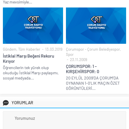
Yaz mevsimiyle...
Gündem
,
Tüm Haberler
13.03.2019
Çorumspor - Çorum Belediyespor
,
Spor
İstiklal Marşı Beğeni Rekoru
23.11.2009
Kırıyor
ÇORUMSPOR: 1 –
Öğrencilerin tek yürek olup
KIRŞEHİRSPOR: 0
okuduğu İstiklal Marşı paylaşımı,
sosyal medyada...
20 EYLÜL 2009'DA ÇORUM'DA
OYNANAN 1-0'LIK MAÇIN ÖZET
GÖRÜNTÜLERİ...
YORUMLAR