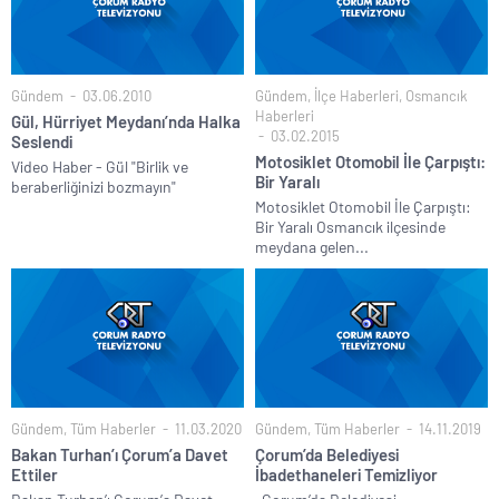
Gündem
03.06.2010
Gündem
,
İlçe Haberleri
,
Osmancık
Haberleri
Gül, Hürriyet Meydanı’nda Halka
03.02.2015
Seslendi
Motosiklet Otomobil İle Çarpıştı:
Video Haber - Gül "Birlik ve
Bir Yaralı
beraberliğinizi bozmayın"
Motosiklet Otomobil İle Çarpıştı:
Bir Yaralı Osmancık ilçesinde
meydana gelen...
Gündem
,
Tüm Haberler
11.03.2020
Gündem
,
Tüm Haberler
14.11.2019
Bakan Turhan’ı Çorum’a Davet
Çorum’da Belediyesi
Ettiler
İbadethaneleri Temizliyor