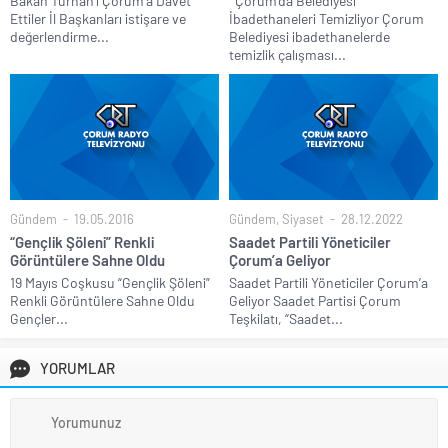
Bakan Turhan’ı Çorum’a Davet
Çorum’da Belediyesi
Ettiler İl Başkanları istişare ve
İbadethaneleri Temizliyor Çorum
değerlendirme...
Belediyesi ibadethanelerde
temizlik çalışması...
Gündem
19.05.2016
Gündem
,
Siyaset
28.12.2022
“Gençlik Şöleni” Renkli
Saadet Partili Yöneticiler
Görüntülere Sahne Oldu
Çorum’a Geliyor
19 Mayıs Coşkusu “Gençlik Şöleni”
Saadet Partili Yöneticiler Çorum’a
Renkli Görüntülere Sahne Oldu
Geliyor Saadet Partisi Çorum
Gençler...
Teşkilatı, “Saadet...
YORUMLAR