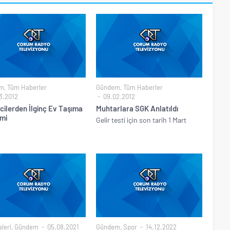
m
,
Tüm Haberler
Gündem
,
Tüm Haberler
3.2012
09.02.2012
cilerden İlginç Ev Taşıma
Muhtarlara SGK Anlatıldı
mi
Gelir testi için son tarih 1 Mart
leri
,
Gündem
05.08.2021
Gündem
,
Spor
14.12.2022