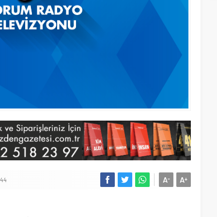
A
A
-
+
844