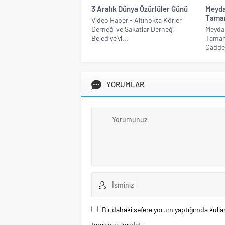
3 Aralık Dünya Özürlüler Günü
Meyda
Tama
Video Haber - Altınokta Körler
Derneği ve Sakatlar Derneği
Meyda
Belediye’yi...
Tamam
Caddes
YORUMLAR
Bir dahaki sefere yorum yaptığımda kulla
tarayıcıya kaydet.