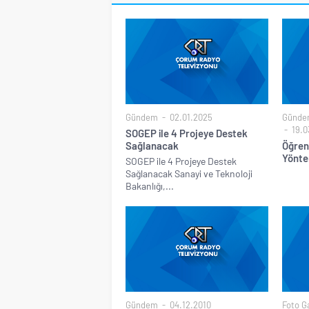
Gündem
02.01.2025
Günde
19.0
SOGEP ile 4 Projeye Destek
Sağlanacak
Öğren
Yönte
SOGEP ile 4 Projeye Destek
Sağlanacak Sanayi ve Teknoloji
Bakanlığı,...
Gündem
04.12.2010
Foto Ga