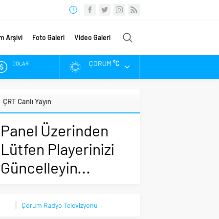
m Arşivi
Foto Galeri
Video Galeri
ÇORUM
°C
DOLAR
EURO
ÇRT Canlı Yayın
ALTIN
Panel Üzerinden
BIST
Lütfen Playerinizi
Güncelleyin...
Çorum Radyo Televizyonu