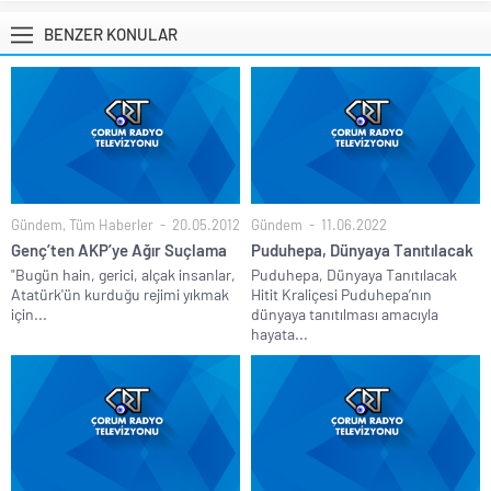
BENZER KONULAR
Gündem
,
Tüm Haberler
20.05.2012
Gündem
11.06.2022
Genç’ten AKP’ye Ağır Suçlama
Puduhepa, Dünyaya Tanıtılacak
"Bugün hain, gerici, alçak insanlar,
Puduhepa, Dünyaya Tanıtılacak
Atatürk'ün kurduğu rejimi yıkmak
Hitit Kraliçesi Puduhepa’nın
için...
dünyaya tanıtılması amacıyla
hayata...