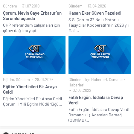
Gündem
31.07.2010
Gündem
13.04.2026
Çorum, Nevin Gaye Erbatur’un
Hasan Eker Güven Tazeledi
Sorumluluğunda
S.S. Çorum 32 Nolu Motorlu
CHP referandum çalışmaları için
Taşıyıcılar Kooperatifi’nin 2026 yılı
görev dağılımı yaptı
Mali...
Eğitim
,
Gündem
28.01.2026
Gündem
,
İlçe Haberleri
,
Osmancık
Haberleri
Eğitim Yöneticileri Bir Araya
07.05.2022
Geldi
Fatih Ergün, İddialara Cevap
Eğitim Yöneticileri Bir Araya Geldi
Verdi
Çorum İl Milli Eğitim Müdürlüğü...
Fatih Ergün, İddialara Cevap Verdi
Osmancık İş Adamları Derneği
(OSMİAD)...