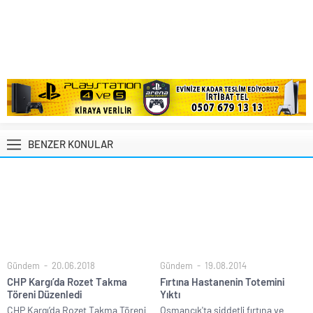
BENZER KONULAR
Gündem
20.06.2018
Gündem
19.08.2014
CHP Kargı’da Rozet Takma
Fırtına Hastanenin Totemini
Töreni Düzenledi
Yıktı
CHP Kargı’da Rozet Takma Töreni
Osmancık'ta şiddetli fırtına ve