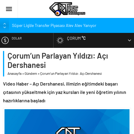
Süper Lig’de Transfer Piyasası Alev Alev Yanıyor
Gökel’den Çorum’a: Balçık’ın Yükünü Hafifletmeliyiz
ÇORUM
°C
DOLAR
Kırmızı-Siyahlılarda Yeni Rota Çorum mu, İstanbul mu?
Penetra, Süper Lig’in En Değerli Kaçıncı Stoperi Oldu?
Çorum’un Parlayan Yıldızı: Açı
EURO
Arca Çorum FK Yeni Sponsorunu Açıkladı
Dershanesi
ALTIN
Stadyumdaki Hazırlıklar Denetlendi
Anasayfa
»
Gündem
»
Çorum’un Parlayan Yıldızı: Açı Dershanesi
Halil İbrahim Aşgın’dan Manifest Sözleri: Özgürlük Değildir!
Video Haber – Açı Dershanesi, ilimizin eğitimdeki başarı
BIST
Gazi Caddesi’nin Trafiğe Açılacağı Tarih Belli Oldu
çıtasının yükseltmek için yaz kursları ile yeni öğretim yılının
hazırlıklarına başladı