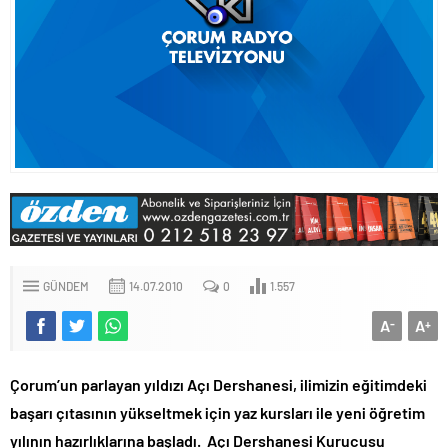
GÜNDEM
14.07.2010
0
1.557
A
A
-
+
Çorum’un parlayan yıldızı Açı Dershanesi, ilimizin eğitimdeki
başarı çıtasının yükseltmek için yaz kursları ile yeni öğretim
yılının hazırlıklarına başladı. Açı Dershanesi Kurucusu