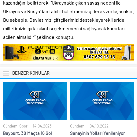
kazandığını belirterek, “Ukrayna’da çıkan savaş nedeni ile
Ukrayna ve Rusya’dan tahıl ithal etmemiz giderek zorlaşacaktır.
Bu sebeple, Devletimiz, çiftçilerimizi destekleyerek ileride
milletimizin gıda sıkıntısı çekmemesini sağlayacak kararları
acilen almalıdır” şeklinde konuştu.
BENZER KONULAR
Gündem
,
Spor
14.04.2023
Gündem
04.10.2022
Bayburt, 30 Maçta 16 Gol
Sanayinin Yolları Yenileniyor