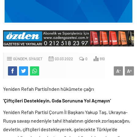
GÜNDEM
SIYASET
03.03.2022
0
910
A
A
-
+
Yeniden Refah Partisi’nden hükümete çağrı
‘Çiftçileri Destekleyin, Gıda Sorununa Yol Açmayın’
Yeniden Refah Partisi Çorum İl Başkanı Yakup Taş, Ukrayna-
Rusya savaşı nedeniyle tahıl ithalatının giderek zorlaşacağını,
devletin, çiftçileri destekleyerek, gelecekte Türkiye’de