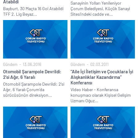
Atabildi
Sanayinin Yolları Yenileniyor
Bayburt, 30 Maçta 16 Gol Atabildi
Çorum Belediyesi, Küçük Sanayi
TFF 2. Lig Beyaz...
Sitesi’ndeki cadde ve...
Gündem
13.06.2016
Gündem
02.03.2011
Otomobil Şarampole Devrildi:
“Aile İçi İletişim ve Çocuklara İyi
2’si Ağır, 6 Yaralı
Alışkanlıklar Kazandırma”
Konferansı
Otomobil Şarampole Devrildi: 2’si
Ağır, 6 Yaralı Çorum’da
Video Haber - Konferansa
sürücüsünün direksiyon...
konuşmacı olarak Kişisel Gelişim
Uzmanı Oğuz...