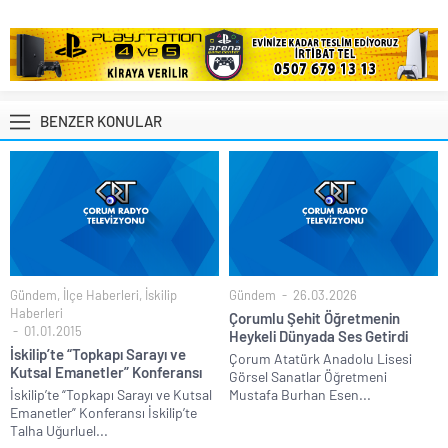
BENZER KONULAR
Gündem
,
İlçe Haberleri
,
İskilip
Gündem
26.03.2026
Haberleri
Çorumlu Şehit Öğretmenin
01.01.2015
Heykeli Dünyada Ses Getirdi
İskilip’te “Topkapı Sarayı ve
Çorum Atatürk Anadolu Lisesi
Kutsal Emanetler” Konferansı
Görsel Sanatlar Öğretmeni
İskilip’te “Topkapı Sarayı ve Kutsal
Mustafa Burhan Esen...
Emanetler” Konferansı İskilip’te
Talha Uğurluel...