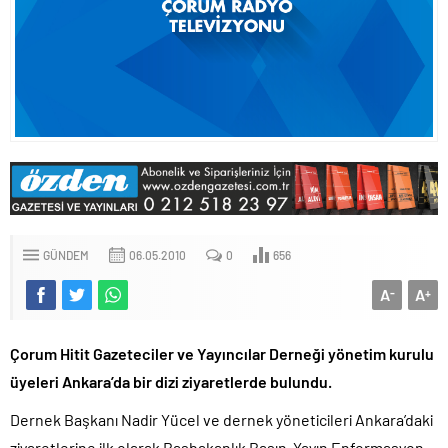
GÜNDEM
06.05.2010
0
656
A
A
-
+
Çorum Hitit Gazeteciler ve Yayıncılar Derneği yönetim kurulu
üyeleri Ankara’da bir dizi ziyaretlerde bulundu.
Dernek Başkanı Nadir Yücel ve dernek yöneticileri Ankara’daki
ziyaretlerine ilk olarak Başbakanlık Basın-Yayın Enformasyon