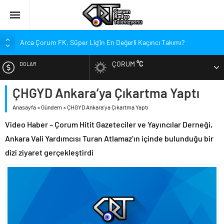
Arca Çorum FK, Süper Lig’in En Değerli Kaçıncı Takımı?
Kırmızı Kanatlar’dan Kadınlara Çağrı
ÇORUM
°C
DOLAR
Arca Çorum FK’nin Yeni Sponsorları Kim?
Arca Çorum FK’de İki İsim Gündemde, Bir İsim Ayrılıyor
ÇHGYD Ankara’ya Çıkartma Yaptı
EURO
Tritikale ve Ayçiçeği Tarlalarında Verim Mesaisi
Anasayfa
»
Gündem
»
ÇHGYD Ankara’ya Çıkartma Yaptı
ALTIN
Hastanede Emzirme Farkındalığı Etkinliği
Video Haber – Çorum Hitit Gazeteciler ve Yayıncılar Derneği,
YEDAŞ, Genç Yetenekleri Arıyor
Ankara Vali Yardımcısı Turan Atlamaz’ın içinde bulunduğu bir
BIST
Perakende Sektörüne Nitelikli Eleman Yetiştirilecek
dizi ziyaret gerçekleştirdi