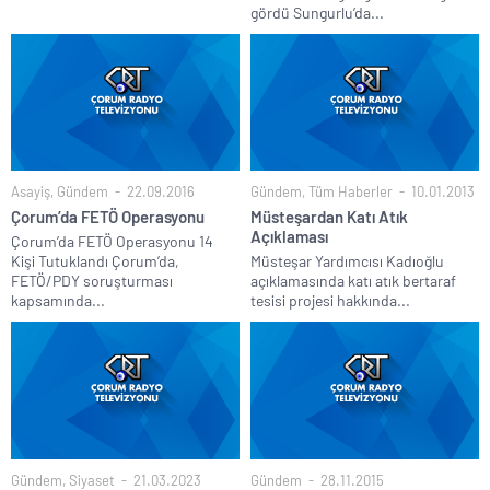
gördü Sungurlu’da...
Asayiş
,
Gündem
22.09.2016
Gündem
,
Tüm Haberler
10.01.2013
Çorum’da FETÖ Operasyonu
Müsteşardan Katı Atık
Açıklaması
Çorum’da FETÖ Operasyonu 14
Kişi Tutuklandı Çorum’da,
Müsteşar Yardımcısı Kadıoğlu
FETÖ/PDY soruşturması
açıklamasında katı atık bertaraf
kapsamında...
tesisi projesi hakkında...
Gündem
,
Siyaset
21.03.2023
Gündem
28.11.2015