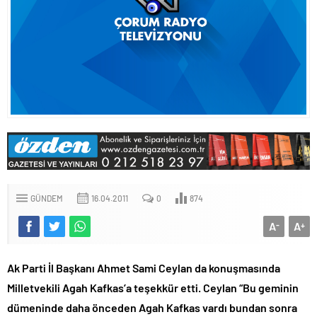
GÜNDEM
16.04.2011
0
874
A
A
-
+
Ak Parti İl Başkanı Ahmet Sami Ceylan da konuşmasında
Milletvekili Agah Kafkas’a teşekkür etti. Ceylan “Bu geminin
dümeninde daha önceden Agah Kafkas vardı bundan sonra