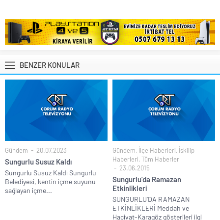
BENZER KONULAR
Gündem
20.07.2023
Gündem
,
İlçe Haberleri
,
İskilip
Haberleri
,
Tüm Haberler
Sungurlu Susuz Kaldı
23.06.2015
Sungurlu Susuz Kaldı Sungurlu
Sungurlu’da Ramazan
Belediyesi, kentin içme suyunu
Etkinlikleri
sağlayan içme...
SUNGURLU’DA RAMAZAN
ETKİNLİKLERİ Meddah ve
Hacivat-Karagöz gösterileri ilgi