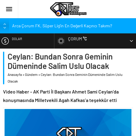
Arca Çorum FK, Süper Lig’in En Değerli Kaçıncı Takımı?
Kırmızı Kanatlar’dan Kadınlara Çağrı
ÇORUM
°C
DOLAR
Arca Çorum FK’nin Yeni Sponsorları Kim?
Arca Çorum FK’de İki İsim Gündemde, Bir İsim Ayrılıyor
Ceylan: Bundan Sonra Geminin
EURO
Tritikale ve Ayçiçeği Tarlalarında Verim Mesaisi
Dümeninde Salim Uslu Olacak
ALTIN
Hastanede Emzirme Farkındalığı Etkinliği
Anasayfa
»
Gündem
»
Ceylan: Bundan Sonra Geminin Dümeninde Salim Uslu
YEDAŞ, Genç Yetenekleri Arıyor
Olacak
BIST
Perakende Sektörüne Nitelikli Eleman Yetiştirilecek
Video Haber – AK Parti İl Başkanı Ahmet Sami Ceylan’da
konuşmasında Milletvekili Agah Kafkas’a teşekkür etti