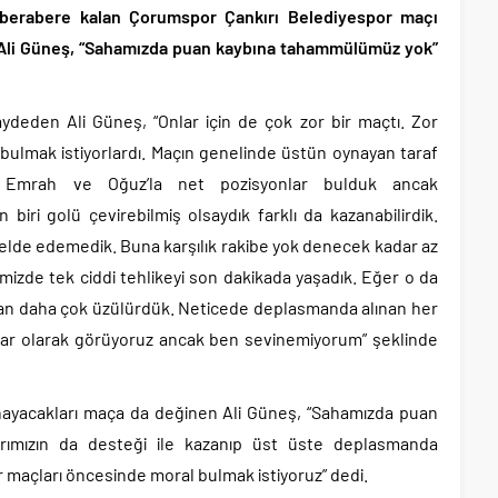
berabere kalan Çorumspor Çankırı Belediyespor maçı
ör Ali Güneş, “Sahamızda puan kaybına tahammülümüz yok”
 kaydeden Ali Güneş, “Onlar için de çok zor bir maçtı. Zor
l bulmak istiyorlardı. Maçın genelinde üstün oynayan taraf
at, Emrah ve Oğuz’la net pozisyonlar bulduk ancak
biri golü çevirebilmiş olsaydık farklı da kazanabilirdik.
i elde edemedik. Buna karşılık rakibe yok denecek kadar az
mizde tek ciddi tehlikeyi son dakikada yaşadık. Eğer o da
man daha çok üzülürdük. Neticede deplasmanda alınan her
ı kar olarak görüyoruz ancak ben sevinemiyorum” şeklinde
ynayacakları maça da değinen Ali Güneş, “Sahamızda puan
rımızın da desteği ile kazanıp üst üste deplasmanda
maçları öncesinde moral bulmak istiyoruz” dedi.