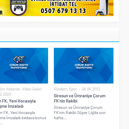
Tüm Haberler
,
Video Galeri
Gündem
,
Spor
08.06.2023
2.2020
Giresun ve Ümraniye Çorum
 FK, Yeni Hocasıyla
FK’nin Rakibi
şme İmzaladı
Giresun ve Ümraniye Çorum
 FK, Yeni Hocasıyla
FK’nin Rakibi Süper Lig’de son
şme İmzaladı bedava bonus
hafta...
..