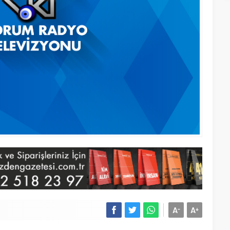
A
A
-
+