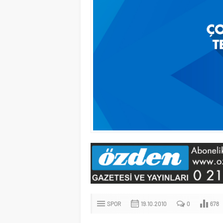
SPOR
19.10.2010
0
678