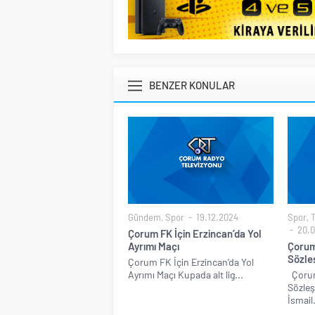
BENZER KONULAR
Gündem
,
Spor
19.12.2024
Spor
,
20.0
Çorum FK İçin Erzincan’da Yol
Ayrımı Maçı
Çorum
Sözle
Çorum FK İçin Erzincan’da Yol
Ayrımı Maçı Kupada alt lig...
Çorum
Sözle
İsmail.