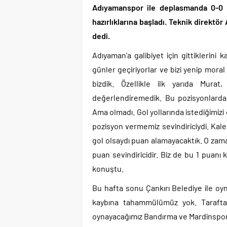
Adıyamanspor ile deplasmanda 0-0 
hazırlıklarına başladı. Teknik direkt
dedi.
Adıyaman’a galibiyet için gittiklerini
günler geçiriyorlar ve bizi yenip mora
bizdik. Özellikle ilk yarıda Mur
değerlendiremedik. Bu pozisyonlardan 
Ama olmadı. Gol yollarında istediğimiz
pozisyon vermemiz sevindiriciydi. Kale
gol olsaydı puan alamayacaktık. O za
puan sevindiricidir. Biz de bu 1 puan
konuştu.
Bu hafta sonu Çankırı Belediye ile o
kaybına tahammülümüz yok. Tarafta
oynayacağımız Bandırma ve Mardinspor 