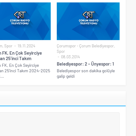
m
,
Spor
19.11.2024
Çorumspor - Çorum Belediyespor
,
Spor
 FK, En Çok Seyirciye
08.03.2014
an 25’inci Takım
Belediyespor: 2 – Ünyespor: 1
FK, En Çok Seyirciye
an 25’inci Takım 2024-2025
Belediyespor son dakika golüyle
...
galip geldi