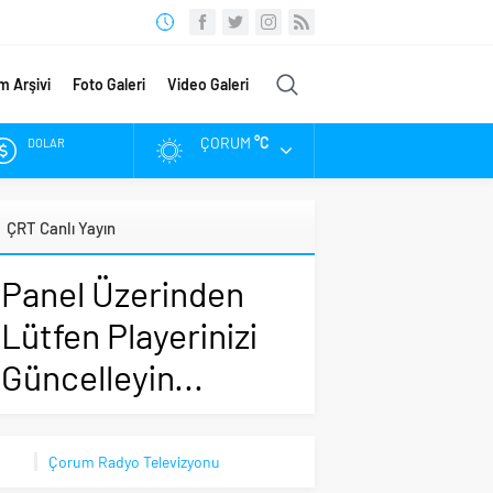
m Arşivi
Foto Galeri
Video Galeri
ÇORUM
°C
DOLAR
EURO
ÇRT Canlı Yayın
ALTIN
Panel Üzerinden
BIST
Lütfen Playerinizi
Güncelleyin...
Çorum Radyo Televizyonu