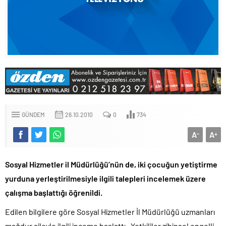
GÜNDEM
26.10.2010
0
734
A
A
-
+
Sosyal Hizmetler il Müdürlüğü’nün de, iki çocuğun yetiştirme
yurduna yerleştirilmesiyle ilgili talepleri incelemek üzere
çalışma başlattığı öğrenildi.
Edilen bilgilere göre Sosyal Hizmetler İl Müdürlüğü uzmanları
mağdur aileyle ilgili inceme başlattı. Yetkililer zihinsel engelli