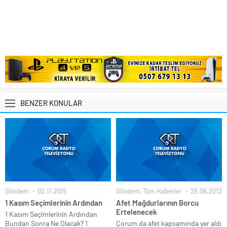
BENZER KONULAR
Gündem
02.11.2015
Gündem
,
Tüm Haberler
29.08.2012
1 Kasım Seçimlerinin Ardından
Afet Mağdurlarının Borcu
Ertelenecek
1 Kasım Seçimlerinin Ardından
Bundan Sonra Ne Olacak? 1
Çorum da afet kapsamında yer aldı