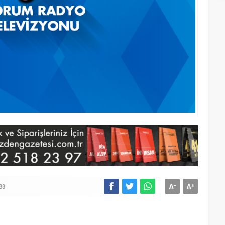
A
A
-
+
88