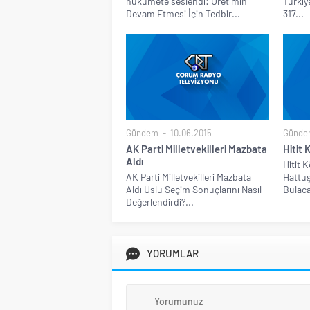
hükümete seslendi: Üretimin
Türkiy
Devam Etmesi İçin Tedbir...
317...
Gündem
10.06.2015
Günde
AK Parti Milletvekilleri Mazbata
Hitit 
Aldı
Hitit K
AK Parti Milletvekilleri Mazbata
Hattuş
Aldı Uslu Seçim Sonuçlarını Nasıl
Bulaca
Değerlendirdi?...
YORUMLAR