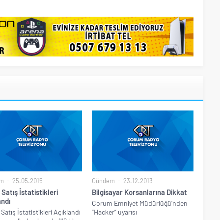
m
25.05.2015
Gündem
23.12.2013
Satış İstatistikleri
Bilgisayar Korsanlarına Dikkat
andı
Çorum Emniyet Müdürlüğü’nden
Satış İstatistikleri Açıklandı
“Hacker” uyarısı