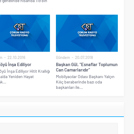
e genelinde nisanda 119 bin
m
22.10.2016
Gündem
20.07.2018
Köyü İnşa Ediliyor
Başkan Gül, “Esnaflar Toplumun
Can Camarlarıdır”
öyü İnşa Ediliyor Hitit Krallığı
a’da Yeniden Hayat
Mobilyacılar Odası Başkanı Yalçın
k...
Kılıç beraberinde bazı oda
başkanları ile...