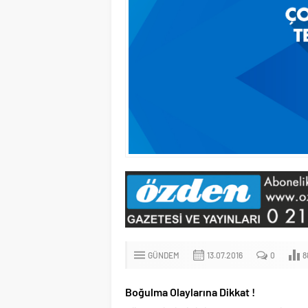
GÜNDEM
13.07.2016
0
8
Boğulma Olaylarına Dikkat !