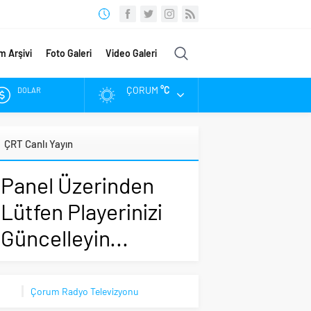
m Arşivi
Foto Galeri
Video Galeri
ÇORUM
°C
DOLAR
EURO
ÇRT Canlı Yayın
ALTIN
Panel Üzerinden
BIST
Lütfen Playerinizi
Güncelleyin...
Çorum Radyo Televizyonu