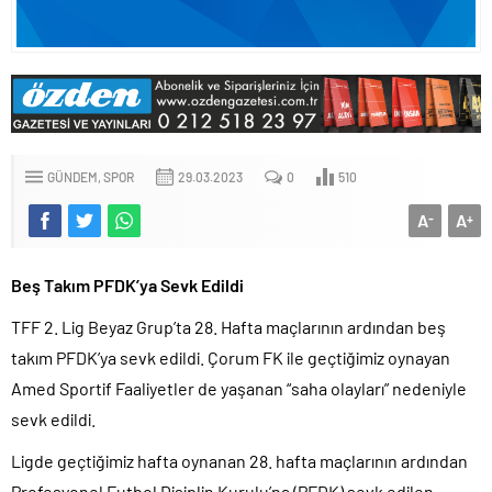
GÜNDEM
SPOR
29.03.2023
0
510
A
A
-
+
Beş Takım PFDK’ya Sevk Edildi
TFF 2. Lig Beyaz Grup’ta 28. Hafta maçlarının ardından beş
takım PFDK’ya sevk edildi. Çorum FK ile geçtiğimiz oynayan
Amed Sportif Faaliyetler de yaşanan “saha olayları” nedeniyle
sevk edildi.
Ligde geçtiğimiz hafta oynanan 28. hafta maçlarının ardından
Profesyonel Futbol Disiplin Kurulu’na (PFDK) sevk edilen