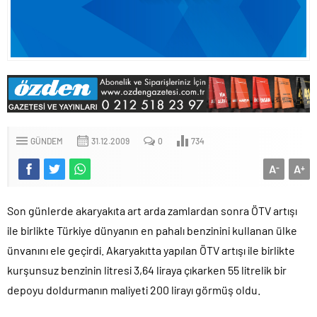
GÜNDEM
31.12.2009
0
734
A
A
-
+
Son günlerde akaryakıta art arda zamlardan sonra ÖTV artışı
ile birlikte Türkiye dünyanın en pahalı benzinini kullanan ülke
ünvanını ele geçirdi. Akaryakıtta yapılan ÖTV artışı ile birlikte
kurşunsuz benzinin litresi 3,64 liraya çıkarken 55 litrelik bir
depoyu doldurmanın maliyeti 200 lirayı görmüş oldu.