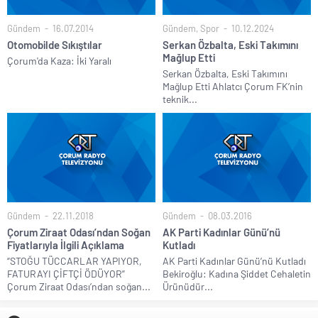
Gündem
16.07.2014
Gündem
,
Spor
10.12.2024
Otomobilde Sıkıştılar
Serkan Özbalta, Eski Takımını
Mağlup Etti
Çorum'da Kaza: İki Yaralı
Serkan Özbalta, Eski Takımını
Mağlup Etti Ahlatcı Çorum FK’nin
teknik...
Gündem
22.11.2018
Gündem
08.03.2016
Çorum Ziraat Odası’ndan Soğan
AK Parti Kadınlar Günü’nü
Fiyatlarıyla İlgili Açıklama
Kutladı
“STOĞU TÜCCARLAR YAPIYOR,
AK Parti Kadınlar Günü’nü Kutladı
FATURAYI ÇİFTÇİ ÖDÜYOR”
Bekiroğlu: Kadına Şiddet Cehaletin
Çorum Ziraat Odası’ndan soğan...
Ürünüdür...