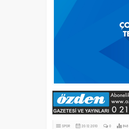
SPOR
20.12.2010
0
848