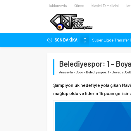
Hakkımızda
Künye
İzleyici Temsilcisi
İle
SON DAKİKA
Süper Lig’de Transfer 
Gökel’den Çorum’a: Bal
Kırmızı-Siyahlılarda 
Belediyespor: 1 – Boy
Penetra, Süper Lig’in 
Anasayfa
»
Spor
»
Belediyespor: 1 – Boyabat Çelt
Arca Çorum FK Yeni S
Stadyumdaki Hazırlıkl
Şampiyonluk hedefiyle yola çıkan Mavi
Halil İbrahim Aşgın’dan
mağlup oldu ve liderin 15 puan gerisin
Gazi Caddesi’nin Trafiğ