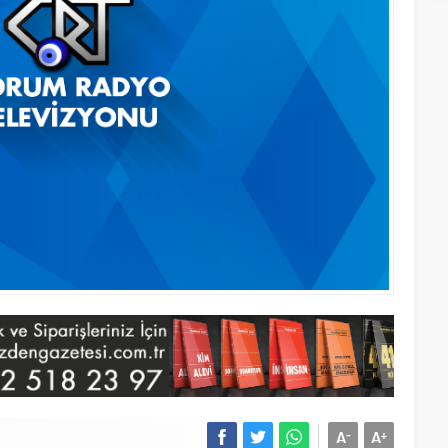
A
A
-
+