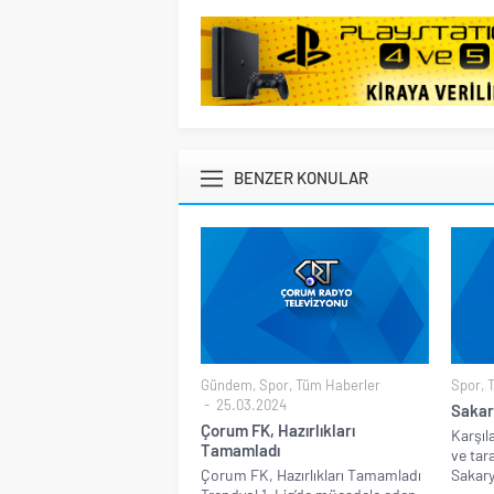
BENZER KONULAR
Gündem
,
Spor
,
Tüm Haberler
Spor
,
25.03.2024
Sakar
Çorum FK, Hazırlıkları
Karşıl
Tamamladı
ve tar
Çorum FK, Hazırlıkları Tamamladı
Sakary