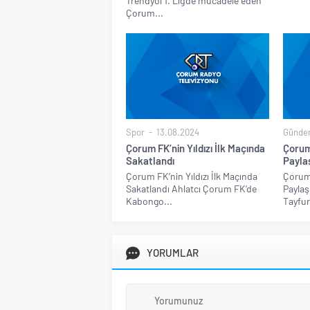
Trendyol 1. Lig’de mücadele eden
Çorum...
Spor
13.08.2024
Günde
Çorum FK’nin Yıldızı İlk Maçında
Çorum
Sakatlandı
Payla
Çorum FK’nin Yıldızı İlk Maçında
Çorum 
Sakatlandı Ahlatcı Çorum FK’de
Paylaş
Kabongo...
Tayfur
YORUMLAR