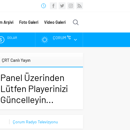
m Arşivi
Foto Galeri
Video Galeri
ÇORUM
°C
DOLAR
EURO
ÇRT Canlı Yayın
ALTIN
Panel Üzerinden
BIST
Lütfen Playerinizi
Güncelleyin...
Çorum Radyo Televizyonu