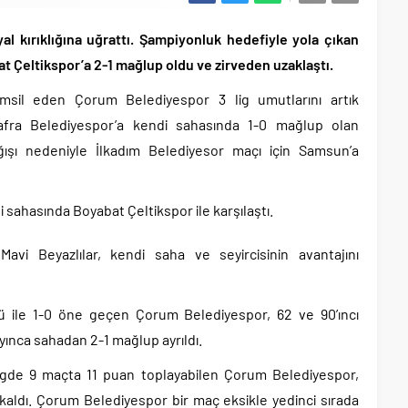
l kırıklığına uğrattı. Şampiyonluk hedefiyle yola çıkan
t Çeltikspor’a 2-1 mağlup oldu ve zirveden uzaklaştı.
sil eden Çorum Belediyespor 3 lig umutlarını artık
afra Belediyespor’a kendi sahasında 1-0 mağlup olan
şı nedeniyle İlkadım Belediyesor maçı için Samsun’a
sahasında Boyabat Çeltikspor ile karşılaştı.
Mavi Beyazlılar, kendi saha ve seyircisinin avantajını
lü ile 1-0 öne geçen Çorum Belediyespor, 62 ve 90’ıncı
yınca sahadan 2-1 mağlup ayrıldı.
igde 9 maçta 11 puan toplayabilen Çorum Belediyespor,
kaldı. Çorum Belediyespor bir maç eksikle yedinci sırada