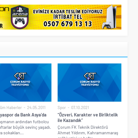
Tüm Haberler
24.05.2011
Spor
07.10.2021
yaspor da Bank Asya’da
“Özveri, Karakter ve Birliktelik
ile Kazandık”
aşmanın ardından futbolcu
aftarlar büyük sevinç yaşadı.
Çorum FK Teknik Direktörü
a sokakları...
Ahmet Yıldırım, Kahramanmaraş