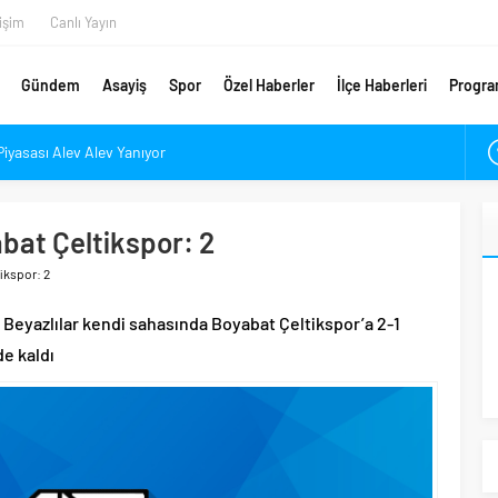
tişim
Canlı Yayın
Gündem
Asayiş
Spor
Özel Haberler
İlçe Haberleri
Progra
Piyasası Alev Alev Yanıyor
çık’ın Yükünü Hafifletmeliyiz
Yeni Rota Çorum mu, İstanbul mu?
abat Çeltikspor: 2
En Değerli Kaçıncı Stoperi Oldu?
ikspor: 2
ponsorunu Açıkladı
ar Denetlendi
 Beyazlılar kendi sahasında Boyabat Çeltikspor’a 2-1
 Manifest Sözleri: Özgürlük Değildir!
de kaldı
e Açılacağı Tarih Belli Oldu