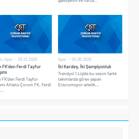
galibiyetini ve hafta...
m
,
Spor
03.01.2025
Spor
03.06.2026
 FK’den Ferdi Tayfur
İki Kardeş, İki Şampiyonluk
şımı
Trendyol 1.Lig’de bu sezon farklı
FK’den Ferdi Tayfur
takımlarda görev yapan
ımı Ahlatcı Çorum FK, Ferdi
Erzurumspor atletik...
...