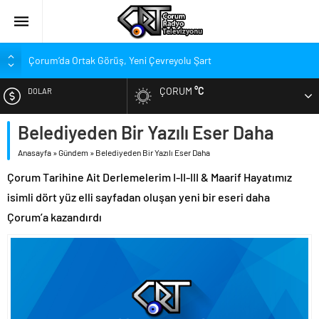
Çorum’da Ortak Görüş, Yeni Çevreyolu Şart
Belediye Meclisi Toplandı
ÇORUM
°C
DOLAR
Süper Lig’de Transfer Piyasası Alev Alev Yanıyor
Gökel’den Çorum’a: Balçık’ın Yükünü Hafifletmeliyiz
Belediyeden Bir Yazılı Eser Daha
EURO
Kırmızı-Siyahlılarda Yeni Rota Çorum mu, İstanbul mu?
Anasayfa
»
Gündem
»
Belediyeden Bir Yazılı Eser Daha
ALTIN
Penetra, Süper Lig’in En Değerli Kaçıncı Stoperi Oldu?
Çorum Tarihine Ait Derlemelerim I-II-III & Maarif Hayatımız
Arca Çorum FK Yeni Sponsorunu Açıkladı
isimli dört yüz elli sayfadan oluşan yeni bir eseri daha
BIST
Stadyumdaki Hazırlıklar Denetlendi
Çorum’a kazandırdı