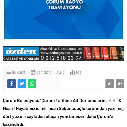
GÜNDEM
03.11.2010
0
958
A
A
-
+
Çorum Belediyesi, “Çorum Tarihine Ait Derlemelerim I-II-III &
Maarif Hayatımız isimli İhsan Sabuncuoğlu tarafından yazılmış
dört yüz elli sayfadan oluşan yeni bir eseri daha Çorum’a
kazandırdı.