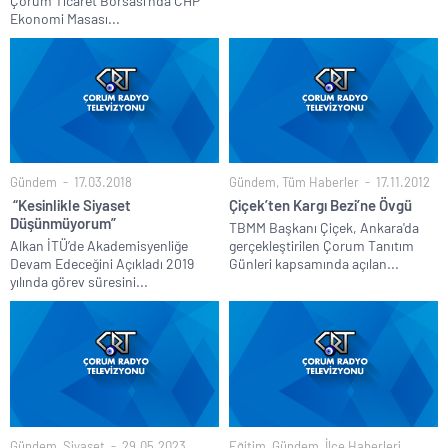
Çorum Ticaret Borsası’nda CHP
Ekonomi Masası...
Gündem
17.03.2018
Gündem
,
Tüm Haberler
17.11.2012
“Kesinlikle Siyaset
Çiçek’ten Kargı Bezi’ne Övgü
Düşünmüyorum”
TBMM Başkanı Çiçek, Ankara'da
Alkan İTÜ’de Akademisyenliğe
gerçekleştirilen Çorum Tanıtım
Devam Edeceğini Açıkladı 2019
Günleri kapsamında açılan...
yılında görev süresini...
Gündem
,
Siyaset
29.05.2023
Eğitim
,
Gündem
,
İlçe Haberleri
,