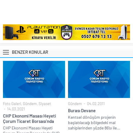
BENZER KONULAR
Foto Galeri
,
Gündem
,
Siyaset
Gündem
04.02.2011
14.03.2021
Burası Devane
CHP Ekonomi Masası Heyeti
Kentsel dönüşüm projenin
Çorum Ticaret Borsası’nda
başlatılacağı bölgedeki mal
CHP Ekonomi Masası Heyeti
sahiplerinden yüzde 86’sı ile...