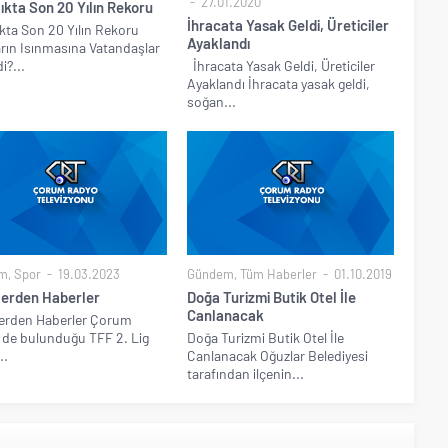
27.01.2020
ıkta Son 20 Yılın Rekoru
İhracata Yasak Geldi, Üreticiler
ıkta Son 20 Yılın Rekoru
Ayaklandı
rın Isınmasına Vatandaşlar
i?...
İhracata Yasak Geldi, Üreticiler
Ayaklandı İhracata yasak geldi,
soğan...
m
,
Spor
19.03.2023
Gündem
,
Tüm Haberler
01.10.2019
lerden Haberler
Doğa Turizmi Butik Otel İle
Canlanacak
lerden Haberler Çorum
 de bulunduğu TFF 2. Lig
Doğa Turizmi Butik Otel İle
..
Canlanacak Oğuzlar Belediyesi
tarafından ilçenin...