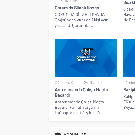
18.06.2015
Sıcakl
Çorum’da Silahlı Kavga
Sıcakl
ÇORUM’DA SİLAHLI KAVGA
Havala
Göğsünden vurulan 1 kişi ağır
Ne Ded
yaralandı Çorum’da...
Gündem
,
Spor
24.10.2023
Günde
Antrenmanda Çalıştı Maçta
Rakip
Başardı
Rakip
Antrenmanda Çalıştı Maçta
FK’nin
Başardı Ferhat Yazgan’ın
Beyaz.
Eyüpspor’a attığı şık golü...