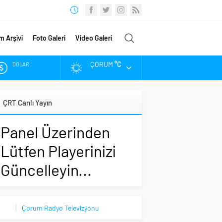
m Arşivi
Foto Galeri
Video Galeri
ÇORUM
°C
DOLAR
EURO
ÇRT Canlı Yayın
ALTIN
Panel Üzerinden
BIST
Lütfen Playerinizi
Güncelleyin...
Çorum Radyo Televizyonu