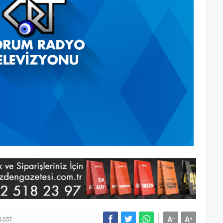
A
A
-
+
1.037