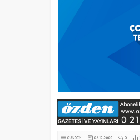
GÜNDEM
02.12.2009
0