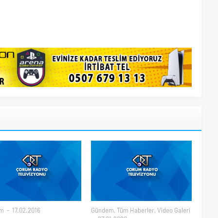
m
17.02.2016
Gündem
,
Tüm Haberler
,
Video Galeri