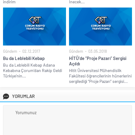
indirim
İnecek...
Gündem
02.12.2017
Gündem
03.05.2018
Bu da Leblebili Kebap
HİTÜ’de “Proje Pazarı” Sergisi
Açıldı
Bu da Leblebili Kebap Adana
Kebabına Çorum’dan Rakip Geldi
Hitit Üniversitesi Mühendislik
Türkiye’nin...
Fakültesi öğrencilerinin hünerlerini
sergilediği “Proje Pazarı” sergisi...
YORUMLAR