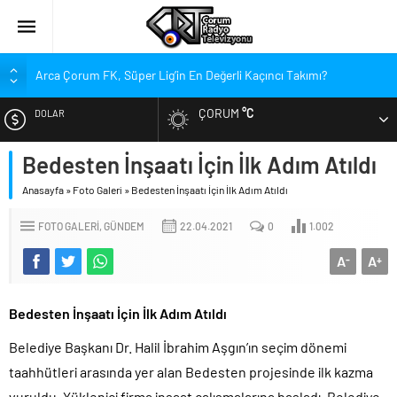
Arca Çorum FK, Süper Lig’in En Değerli Kaçıncı Takımı?
Kırmızı Kanatlar’dan Kadınlara Çağrı
ÇORUM
°C
DOLAR
Arca Çorum FK’nin Yeni Sponsorları Kim?
Arca Çorum FK’de İki İsim Gündemde, Bir İsim Ayrılıyor
Bedesten İnşaatı İçin İlk Adım Atıldı
EURO
Tritikale ve Ayçiçeği Tarlalarında Verim Mesaisi
Anasayfa
»
Foto Galeri
»
Bedesten İnşaatı İçin İlk Adım Atıldı
ALTIN
Hastanede Emzirme Farkındalığı Etkinliği
FOTO GALERI
GÜNDEM
22.04.2021
0
1.002
YEDAŞ, Genç Yetenekleri Arıyor
BIST
A
A
Perakende Sektörüne Nitelikli Eleman Yetiştirilecek
-
+
Bedesten İnşaatı İçin İlk Adım Atıldı
Belediye Başkanı Dr. Halil İbrahim Aşgın’ın seçim dönemi
taahhütleri arasında yer alan Bedesten projesinde ilk kazma
vuruldu. Yüklenici firma inşaat çalışmalarına başladı. Belediye