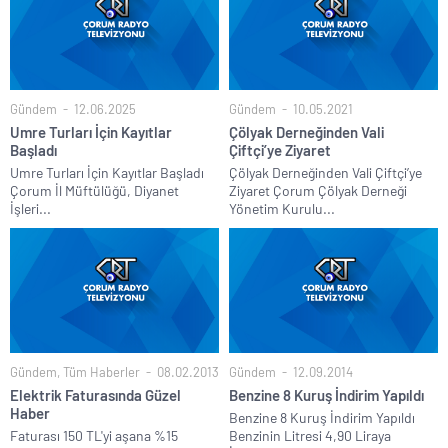
Gündem
12.06.2025
Gündem
10.05.2021
Umre Turları İçin Kayıtlar
Çölyak Derneğinden Vali
Başladı
Çiftçi’ye Ziyaret
Umre Turları İçin Kayıtlar Başladı
Çölyak Derneğinden Vali Çiftçi’ye
Çorum İl Müftülüğü, Diyanet
Ziyaret Çorum Çölyak Derneği
İşleri...
Yönetim Kurulu...
Gündem
,
Tüm Haberler
08.02.2013
Gündem
12.09.2014
Elektrik Faturasında Güzel
Benzine 8 Kuruş İndirim Yapıldı
Haber
Benzine 8 Kuruş İndirim Yapıldı
Faturası 150 TL'yi aşana %15
Benzinin Litresi 4,90 Liraya