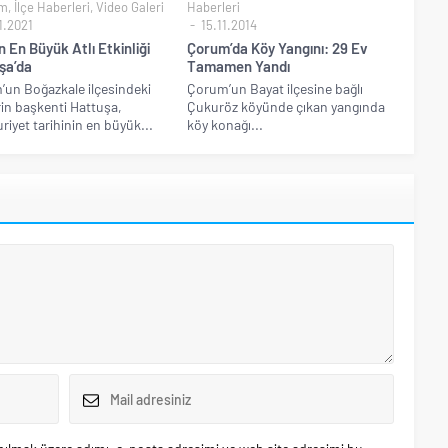
m
,
İlçe Haberleri
,
Video Galeri
Haberleri
1.2021
15.11.2014
n En Büyük Atlı Etkinliği
Çorum’da Köy Yangını: 29 Ev
şa’da
Tamamen Yandı
un Boğazkale ilçesindeki
Çorum’un Bayat ilçesine bağlı
erin başkenti Hattuşa,
Çukuröz köyünde çıkan yangında
iyet tarihinin en büyük...
köy konağı...