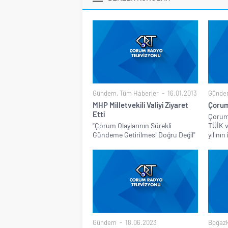
Gündem
,
Tüm Haberler
16.01.2013
Günde
MHP Milletvekili Valiyi Ziyaret
Çorum
Etti
Çorum,
"Çorum Olaylarının Sürekli
TÜİK v
Gündeme Getirilmesi Doğru Değil"
yılının 
Gündem
18.06.2023
Boğazk