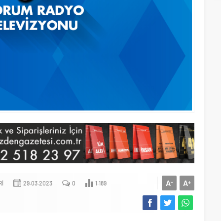
A
A
-
+
RI
29.03.2023
0
1.189