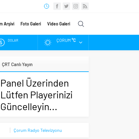
m Arşivi
Foto Galeri
Video Galeri
ÇORUM
°C
DOLAR
EURO
ÇRT Canlı Yayın
ALTIN
Panel Üzerinden
BIST
Lütfen Playerinizi
Güncelleyin...
Çorum Radyo Televizyonu