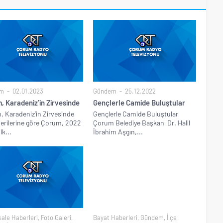
m
02.01.2023
Gündem
25.12.2022
, Karadeniz’in Zirvesinde
Gençlerle Camide Buluştular
 Karadeniz’in Zirvesinde
Gençlerle Camide Buluştular
erilerine göre Çorum, 2022
Çorum Belediye Başkanı Dr. Halil
ilk...
İbrahim Aşgın,...
ale Haberleri
,
Foto Galeri
,
Bayat Haberleri
,
Gündem
,
İlçe