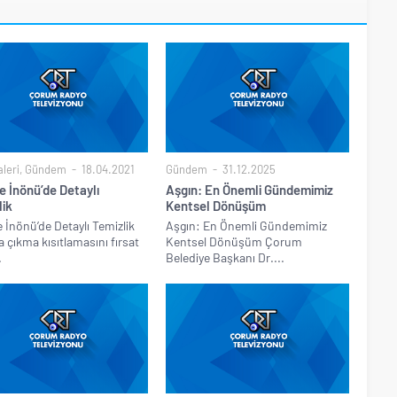
leri
,
Gündem
18.04.2021
Gündem
31.12.2025
e İnönü’de Detaylı
Aşgın: En Önemli Gündemimiz
lik
Kentsel Dönüşüm
e İnönü’de Detaylı Temizlik
Aşgın: En Önemli Gündemimiz
 çıkma kısıtlamasını fırsat
Kentsel Dönüşüm Çorum
.
Belediye Başkanı Dr....