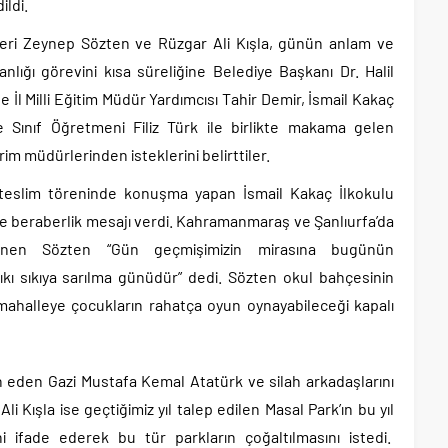
ldi.
ileri Zeynep Sözten ve Rüzgar Ali Kışla, günün anlam ve
ığı görevini kısa süreliğine Belediye Başkanı Dr. Halil
 İl Milli Eğitim Müdür Yardımcısı Tahir Demir, İsmail Kakaç
Sınıf Öğretmeni Filiz Türk ile birlikte makama gelen
rim müdürlerinden isteklerini belirttiler.
r teslim töreninde konuşma yapan İsmail Kakaç İlkokulu
 ve beraberlik mesajı verdi. Kahramanmaraş ve Şanlıurfa’da
değinen Sözten “Gün geçmişimizin mirasına bugünün
ı sıkıya sarılma günüdür” dedi. Sözten okul bahçesinin
mahalleye çocukların rahatça oyun oynayabileceği kapalı
eden Gazi Mustafa Kemal Atatürk ve silah arkadaşlarını
Kışla ise geçtiğimiz yıl talep edilen Masal Park’ın bu yıl
ni ifade ederek bu tür parkların çoğaltılmasını istedi.