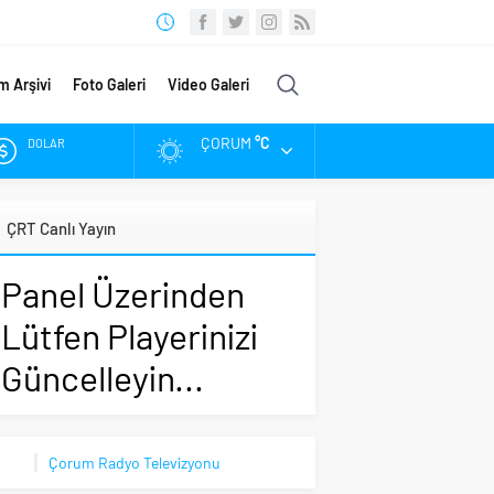
m Arşivi
Foto Galeri
Video Galeri
ÇORUM
°C
DOLAR
EURO
ÇRT Canlı Yayın
ALTIN
Panel Üzerinden
BIST
Lütfen Playerinizi
Güncelleyin...
Çorum Radyo Televizyonu