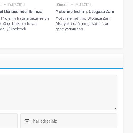
m
14.07.2010
Gündem
02.11.2016
el Dönüşümde İlk İmza
Motorine İndirim, Otogaza Zam
 Projenin hayata geçmesiyle
Motorine İndirim, Otogaza Zam
te bölge halkının hayat
Akaryakıt dağıtım şirketleri, bu
rdı yükselecek
gece yarısından...