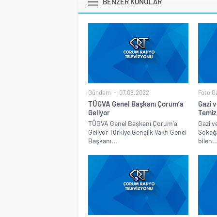
BENZER KONULAR
Gündem
07.08.2022
Foto Ga
TÜGVA Genel Başkanı Çorum’a
Gazi v
Geliyor
Temiz
TÜGVA Genel Başkanı Çorum’a
Gazi v
Geliyor Türkiye Gençlik Vakfı Genel
Sokağa
Başkanı...
bilen..