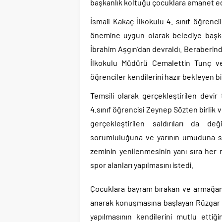
başkanlık koltuğu çocuklara emanet edi
İsmail Kakaç İlkokulu 4. sınıf öğrenc
önemine uygun olarak belediye başkanl
İbrahim Aşgın’dan devraldı. Beraberinde
İlkokulu Müdürü Cemalettin Tunç ve 
öğrenciler kendilerini hazır bekleyen bi
Temsili olarak gerçekleştirilen devi
4.sınıf öğrencisi Zeynep Sözten birlik
gerçekleştirilen saldırıları da 
sorumluluğuna ve yarının umuduna sık
zeminin yenilenmesinin yanı sıra her 
spor alanları yapılmasını istedi.
Çocuklara bayram bırakan ve armağan 
anarak konuşmasına başlayan Rüzgar Ali 
yapılmasının kendilerini mutlu ettiği