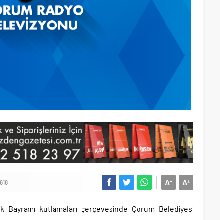
A
A
-
+
618
k Bayramı kutlamaları çerçevesinde Çorum Belediyesi