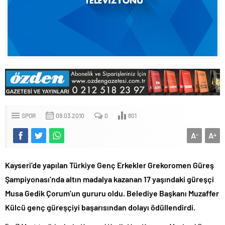
SPOR
09.03.2010
0
801
A
A
-
+
Kayseri’de yapılan Türkiye Genç Erkekler Grekoromen Güreş
Şampiyonası’nda altın madalya kazanan 17 yaşındaki güreşçi
Musa Gedik Çorum’un gururu oldu. Belediye Başkanı Muzaffer
Külcü genç güreşçiyi başarısından dolayı ödüllendirdi.