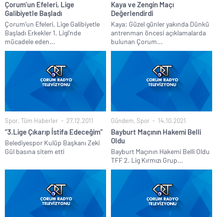
Çorum’un Efeleri, Lige
Kaya ve Zengin Maçı
Galibiyetle Başladı
Değerlendirdi
Çorum’un Efeleri, Lige Galibiyetle
Kaya: Güzel günler yakında Dünkü
Başladı Erkekler 1. Ligi’nde
antrenman öncesi açıklamalarda
mücadele eden...
bulunan Çorum...
Spor
,
Tüm Haberler
27.12.2011
Gündem
,
Spor
14.10.2021
“3.Lige Çıkarıp İstifa Edeceğim”
Bayburt Maçının Hakemi Belli
Oldu
Belediyespor Kulüp Başkanı Zeki
Gül basına sitem etti
Bayburt Maçının Hakemi Belli Oldu
TFF 2. Lig Kırmızı Grup...