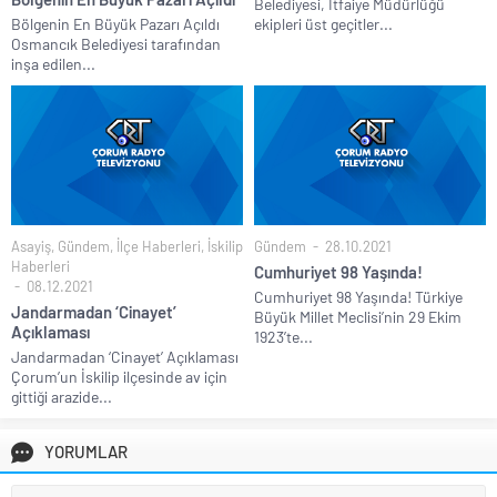
Belediyesi, İtfaiye Müdürlüğü
Bölgenin En Büyük Pazarı Açıldı
ekipleri üst geçitler...
Osmancık Belediyesi tarafından
inşa edilen...
Asayiş
,
Gündem
,
İlçe Haberleri
,
İskilip
Gündem
28.10.2021
Haberleri
Cumhuriyet 98 Yaşında!
08.12.2021
Cumhuriyet 98 Yaşında! Türkiye
Jandarmadan ‘Cinayet’
Büyük Millet Meclisi’nin 29 Ekim
Açıklaması
1923’te...
Jandarmadan ‘Cinayet’ Açıklaması
Çorum’un İskilip ilçesinde av için
gittiği arazide...
YORUMLAR