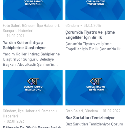
Foto Galeri
,
Gündem
,
İlçe Haberleri
,
Gündem
31.03.2015
Sungurlu Haberleri
Çorum’da Tiyatro ve İşitme
14.04.2021
Engelliler İçin Bir İlk
Yardım Kolileri İhtiyaç
Çorum’da Tiyatro ve İşitme
Sahiplerine Ulaştırılıyor
Engelliler İçin Bir İlk Çorum’da ilk...
Yardım Kolileri İhtiyaç Sahiplerine
Ulaştırılıyor Sungurlu Belediye
Başkanı Abdulkadir Şahiner’in...
Gündem
,
İlçe Haberleri
,
Osmancık
Foto Galeri
,
Gündem
01.02.2022
Haberleri
Buz Sarkıtları Temizleniyor
02.01.2023
Buz Sarkıtları Temizleniyor Çorum
Bölgenin En Büyük Pazarı Açıldı