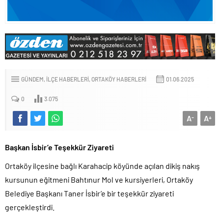
GÜNDEM
İLÇE HABERLERI
ORTAKÖY HABERLERI
01.06.2025
0
3.075
A
A
-
+
Başkan İsbir’e Teşekkür Ziyareti
Ortaköy ilçesine bağlı Karahacip köyünde açılan dikiş nakış
kursunun eğitmeni Bahtınur Mol ve kursiyerleri, Ortaköy
Belediye Başkanı Taner İsbir’e bir teşekkür ziyareti
gerçekleştirdi.