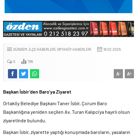
GÜNDEM
İLÇE HABERLERI
ORTAKÖY HABERLERI
18.02.2025
0
795
A
A
-
+
Başkan İsbir’den Baro’ya Ziyaret
Ortaköy Belediye Başkanı Taner İsbir, Çorum Baro
Başkanlığına yeniden seçilen Av. Turan Kalıpcı’ya hayırlı olsun
ziyaretinde bulundu.
Başkan İsbir, ziyarette yaptığı konuşmada baroların, yasaların