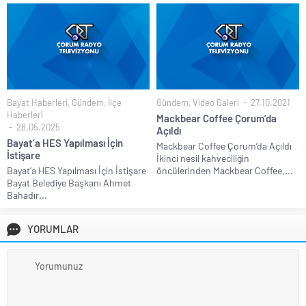
Bayat Haberleri
,
Gündem
,
İlçe
Gündem
,
Video Galeri
27.10.2021
Haberleri
Mackbear Coffee Çorum’da
28.05.2025
Açıldı
Bayat’a HES Yapılması İçin
Mackbear Coffee Çorum’da Açıldı
İstişare
İkinci nesil kahveciliğin
Bayat’a HES Yapılması İçin İstişare
öncülerinden Mackbear Coffee,...
Bayat Belediye Başkanı Ahmet
Bahadır...
YORUMLAR