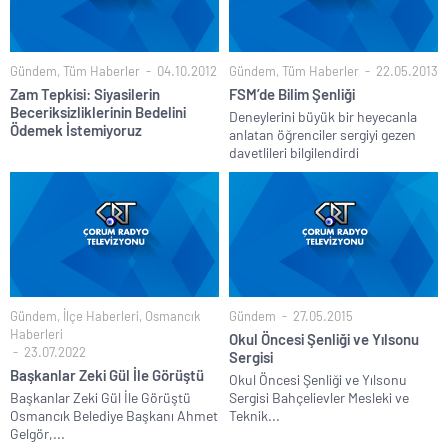
Gündem
,
Tüm Haberler
04.10.2012
Gündem
,
Tüm Haberler
22.05.2013
Zam Tepkisi: Siyasilerin
FSM’de Bilim Şenliği
Beceriksizliklerinin Bedelini
Deneylerini büyük bir heyecanla
Ödemek İstemiyoruz
anlatan öğrenciler sergiyi gezen
davetlileri bilgilendirdi
Gündem
,
İlçe Haberleri
,
Osmancık
Gündem
27.05.2015
Haberleri
Okul Öncesi Şenliği ve Yılsonu
23.07.2022
Sergisi
Başkanlar Zeki Gül İle Görüştü
Okul Öncesi Şenliği ve Yılsonu
Başkanlar Zeki Gül İle Görüştü
Sergisi Bahçelievler Mesleki ve
Osmancık Belediye Başkanı Ahmet
Teknik...
Gelgör,...