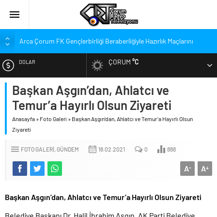
Arca Çorum FK Gençlerbirliği Beraberliğiyle Hazırlık Maçlarını
Noktaladı
ÇORUM
°C
DOLAR
Hangi Konuda “Çorum’u Yok Sayıyorlar” Dedi?
Balçık’tan Şampiyonluk Kutlaması Açıklaması: Hem
Başkan Aşgın’dan, Ahlatcı ve
EURO
Şampiyonluğu Hem …
Temur’a Hayırlı Olsun Ziyareti
Balçık, “Çorumspor” İsmi ile İlgili Ne Düşünüyor?
ALTIN
Balçık “Takımın Ruhu Yok” Eleştirileri İçin Ne Dedi?
Anasayfa
»
Foto Galeri
»
Başkan Aşgın’dan, Ahlatcı ve Temur’a Hayırlı Olsun
Ziyareti
ÇOSTOG’dan Hızlı Tren Durağına İtiraz
BIST
‘Ahlatcı’ya 2. OSB’den Alan Tahsis Edildi’
FOTO GALERI
GÜNDEM
18.02.2021
0
888
Şehir Defteri’nin Ağustos Sayısı Yayında
A
A
-
+
Başkan Aşgın’dan, Ahlatcı ve Temur’a Hayırlı Olsun Ziyareti
Belediye Başkanı Dr. Halil İbrahim Aşgın, AK Parti Belediye