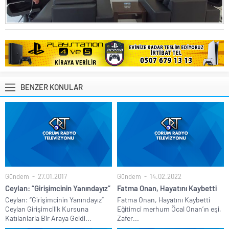
BENZER KONULAR
Gündem
27.01.2017
Gündem
14.02.2022
Ceylan: “Girişimcinin Yanındayız”
Fatma Onan, Hayatını Kaybetti
Ceylan: “Girişimcinin Yanındayız”
Fatma Onan, Hayatını Kaybetti
Ceylan Girişimcilik Kursuna
Eğitimci merhum Öcal Onan’ın eşi,
Katılanlarla Bir Araya Geldi...
Zafer...