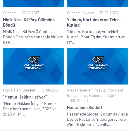
Gündem
07.08.2017
Gündem
,
Siyaset
13.06.2023
Minik Nisa, Kıl Payı Ölümden
Yıldırım, Kurtulmuş ve Tekin’i
Döndü
Kutladı
Minik Nisa, Kıl Payı Ölümden
Yıldırım, Kurtulmuş ve Tekin’i
Döndü Çorum’da annesiyle birlikte
Kutladı Pınar Eğitim Kurumları ve
halk...
MY...
Foto Galeri
,
Gündem
16.08.2021
Alaca Haberleri
,
Asayiş
,
Foto Galeri
,
Gündem
,
İlçe Haberleri
,
Sağlık
“Memur Hakkını İstiyor”
08.11.2021
“Memur Hakkını İstiyor” Kamu-
Hastanede Şiddet!
Sen’e bağlı sendikalar, 2022 ve
2023 yılları...
Hastanede Şiddet! Çorum’da Alaca
Devlet Hastanesi’ndeki görevlilere
yönelik şiddet, güvenlik...