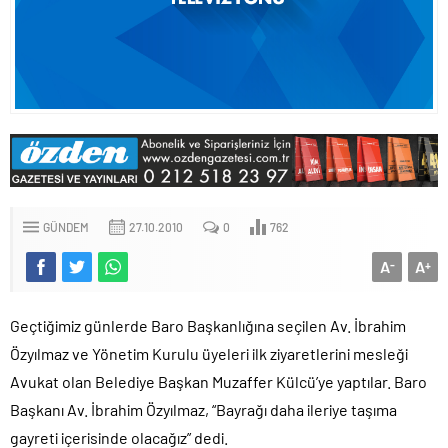
GÜNDEM
27.10.2010
0
762
A
A
-
+
Geçtiğimiz günlerde Baro Başkanlığına seçilen Av. İbrahim
Özyılmaz ve Yönetim Kurulu üyeleri ilk ziyaretlerini mesleği
Avukat olan Belediye Başkan Muzaffer Külcü’ye yaptılar. Baro
Başkanı Av. İbrahim Özyılmaz, “Bayrağı daha ileriye taşıma
gayreti içerisinde olacağız” dedi.