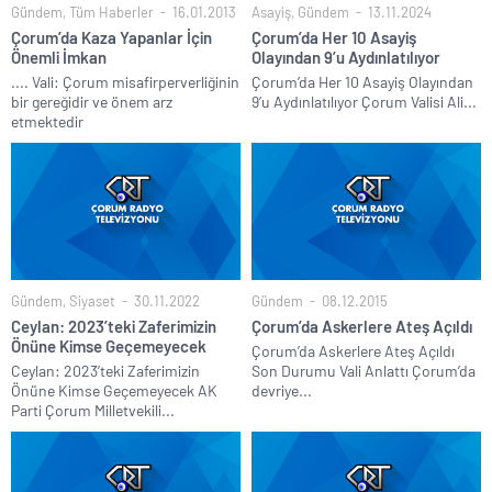
Gündem
,
Tüm Haberler
16.01.2013
Asayiş
,
Gündem
13.11.2024
Çorum’da Kaza Yapanlar İçin
Çorum’da Her 10 Asayiş
Önemli İmkan
Olayından 9’u Aydınlatılıyor
.... Vali: Çorum misafirperverliğinin
Çorum’da Her 10 Asayiş Olayından
bir gereğidir ve önem arz
9’u Aydınlatılıyor Çorum Valisi Ali...
etmektedir
Gündem
,
Siyaset
30.11.2022
Gündem
08.12.2015
Ceylan: 2023’teki Zaferimizin
Çorum’da Askerlere Ateş Açıldı
Önüne Kimse Geçemeyecek
Çorum’da Askerlere Ateş Açıldı
Ceylan: 2023’teki Zaferimizin
Son Durumu Vali Anlattı Çorum’da
Önüne Kimse Geçemeyecek AK
devriye...
Parti Çorum Milletvekili...