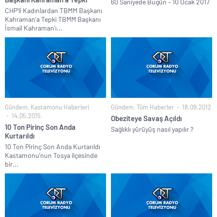
60 Saniyede Bugün – 10 Ocak 2017
CHP’li Kadınlardan TBMM Başkanı
Kahraman’a Tepki TBMM Başkanı
İsmail Kahraman’ı...
Gündem
,
Kastamonu Haberleri
Gündem
,
Tüm Haberler
18.09.2012
14.05.2015
Obeziteye Savaş Açıldı
10 Ton Pirinç Son Anda
Sağlıklı yürüyüş nasıl yapılır ?
Kurtarıldı
10 Ton Pirinç Son Anda Kurtarıldı
Kastamonu’nun Tosya ilçesinde
bir...