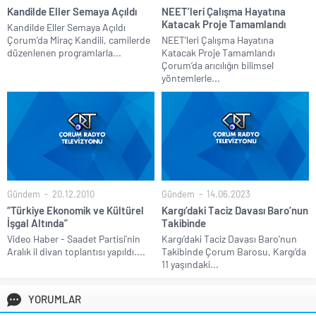
Kandilde Eller Semaya Açıldı
NEET’leri Çalışma Hayatına
Katacak Proje Tamamlandı
Kandilde Eller Semaya Açıldı
Çorum’da Miraç Kandili, camilerde
NEET’leri Çalışma Hayatına
düzenlenen programlarla...
Katacak Proje Tamamlandı
Çorum’da arıcılığın bilimsel
yöntemlerle...
Gündem
20.12.2010
Gündem
14.06.2023
“Türkiye Ekonomik ve Kültürel
Kargı’daki Taciz Davası Baro’nun
İşgal Altında”
Takibinde
Video Haber - Saadet Partisi'nin
Kargı’daki Taciz Davası Baro’nun
Aralık il divan toplantısı yapıldı....
Takibinde Çorum Barosu, Kargı’da
11 yaşındaki...
YORUMLAR