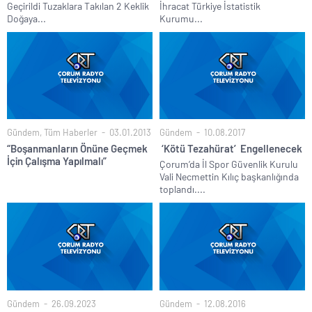
Geçirildi Tuzaklara Takılan 2 Keklik
İhracat Türkiye İstatistik
Doğaya...
Kurumu...
Gündem
,
Tüm Haberler
03.01.2013
Gündem
10.08.2017
“Boşanmanların Önüne Geçmek
‘Kötü Tezahürat’ Engellenecek
İçin Çalışma Yapılmalı”
Çorum’da İl Spor Güvenlik Kurulu
Vali Necmettin Kılıç başkanlığında
toplandı....
Gündem
26.09.2023
Gündem
12.08.2016