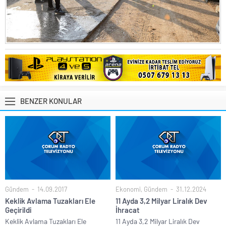
BENZER KONULAR
Gündem
14.09.2017
Ekonomi
,
Gündem
31.12.2024
Keklik Avlama Tuzakları Ele
11 Ayda 3,2 Milyar Liralık Dev
Geçirildi
İhracat
Keklik Avlama Tuzakları Ele
11 Ayda 3,2 Milyar Liralık Dev