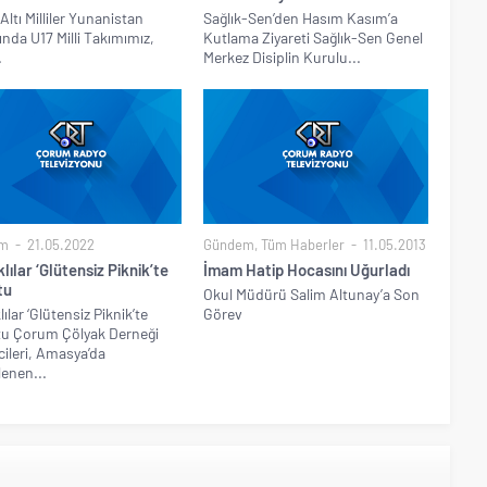
Altı Milliler Yunanistan
Sağlık-Sen’den Hasım Kasım’a
ında U17 Milli Takımımız,
Kutlama Ziyareti Sağlık-Sen Genel
.
Merkez Disiplin Kurulu...
m
21.05.2022
Gündem
,
Tüm Haberler
11.05.2013
lılar ‘Glütensiz Piknik’te
İmam Hatip Hocasını Uğurladı
tu
Okul Müdürü Salim Altunay’a Son
ılar ‘Glütensiz Piknik’te
Görev
tu Çorum Çölyak Derneği
cileri, Amasya’da
enen...