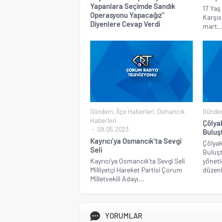
Yapanlara Seçimde Sandık
17 Yaş 
Operasyonu Yapacağız”
Karşıs
Diyenlere Cevap Verdi
mart..
Gündem
,
İlçe Haberleri
,
Osmancık
Günde
Haberleri
Çölyak
09.05.2023
Buluş
Kayrıcı’ya Osmancık’ta Sevgi
Çölyakl
Seli
Buluş
Kayrıcı’ya Osmancık’ta Sevgi Seli
yöneti
Milliyetçi Hareket Partisi Çorum
düzenl
Milletvekili Adayı...
YORUMLAR