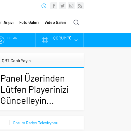
m Arşivi
Foto Galeri
Video Galeri
ÇORUM
°C
DOLAR
EURO
ÇRT Canlı Yayın
ALTIN
Panel Üzerinden
BIST
Lütfen Playerinizi
Güncelleyin...
Çorum Radyo Televizyonu