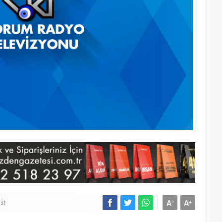
A
A
-
+
731