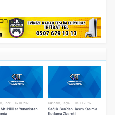
m
,
Spor
14.01.2025
Gündem
,
Sağlık
04.10.2024
 Altı Milliler Yunanistan
Sağlık-Sen’den Hasım Kasım’a
sında
Kutlama Ziyareti