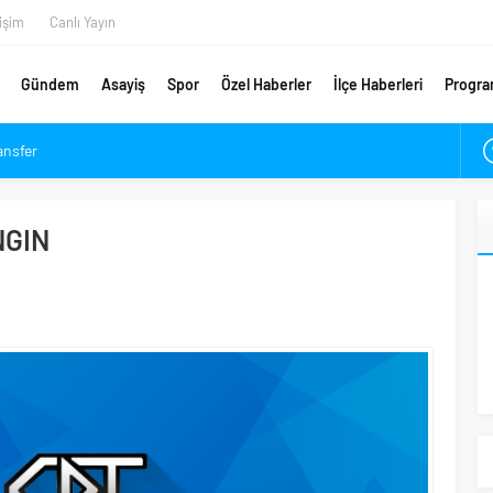
tişim
Canlı Yayın
Gündem
Asayiş
Spor
Özel Haberler
İlçe Haberleri
Progra
ansfer
etsiz Danışmanlık Desteği
ykam’a Veda
NGIN
ımpaşa ve Beşiktaş Maçı Tarihleri Belli Oldu
ırlık Maçı Karnesi
ldu: Arca Çorum FK Kupaya Ne Zaman Dahil Olacak?
m’da Coşkuyla Karşılandı
ugün Açılıyor