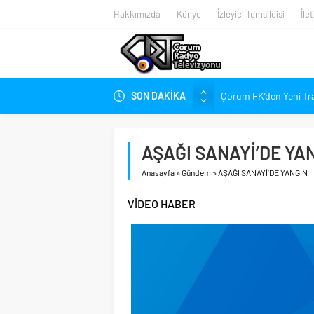
Hakkımızda
Künye
İzleyici Temsilcisi
İle
SON DAKİKA
Çorum FK’den Yeni Tr
Çorum’da Ailelere Ücr
Hastanede Nurcan Ba
AŞAĞI SANAYİ’DE YA
Arca Çorum FK’nin Kas
Anasayfa
»
Gündem
»
AŞAĞI SANAYİ’DE YANGIN
Arca Çorum FK’nin Haz
Kupa Takvimi Belli O
VİDEO HABER
Dünya Şampiyonu Çoru
1. Lig’de Yeni Sezon B