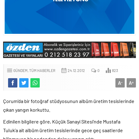
GÜNDEM
TÜM HABERLER
24.12.2012
0
823
A
A
-
+
Çorum’da bir fotoğraf stüdyosunun albüm üretim tesislerinde
çıkan yangın korkuttu.
Edinilen bilgilere göre, Küçük Sanayi Sitesi’nde Mustafa
Tuluk’a ait albüm üretim tesislerinde gece geç saatlerde
bilinmeyen bir nedenden dolayı yangın çıktı.