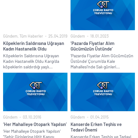
Gündem
,
Tüm Haberler
25.04.2019
Gündem
18.01.2023
Köpeklerin Saldırısına Uğrayan
‘Pazarda Fiyatlar Alım
Kadın Hastanelik Oldu
Gücümüzün Üstünde’
Köpeklerin Saldırısına Uğrayan
‘Pazarda Fiyatlar Alım Gücümüzün
Kadın Hastanelik Oldu Kargı’da
Üstünde’ Çorum’da Kale
köpeklerin saldırdığı yaşlı...
Mahallesi’nde Salı günleri...
Gündem
03.10.2016
Gündem
01.04.2015
‘Her Mahalleye Otopark Yapılsın’
Kanserde Erken Teşhis ve
Tedavi Önemi
‘Her Mahalleye Otopark Yapılsın’
“Şehir Girişlerine Hitit Kapısı
Kanserde Erken Teşhis ve Tedavi