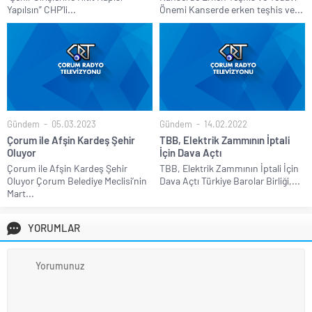
Yapılsın” CHP’li...
Önemi Kanserde erken teşhis ve...
Gündem
05.03.2023
Gündem
14.02.2022
Çorum ile Afşin Kardeş Şehir
TBB, Elektrik Zammının İptali
Oluyor
İçin Dava Açtı
Çorum ile Afşin Kardeş Şehir
TBB, Elektrik Zammının İptali İçin
Oluyor Çorum Belediye Meclisi’nin
Dava Açtı Türkiye Barolar Birliği,...
Mart...
YORUMLAR