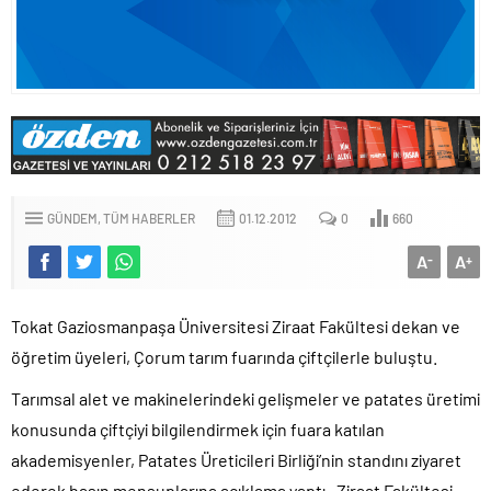
GÜNDEM
TÜM HABERLER
01.12.2012
0
660
A
A
-
+
Tokat Gaziosmanpaşa Üniversitesi Ziraat Fakültesi dekan ve
öğretim üyeleri, Çorum tarım fuarında çiftçilerle buluştu.
Tarımsal alet ve makinelerindeki gelişmeler ve patates üretimi
konusunda çiftçiyi bilgilendirmek için fuara katılan
akademisyenler, Patates Üreticileri Birliği’nin standını ziyaret
ederek basın mensuplarına açıklama yaptı. Ziraat Fakültesi