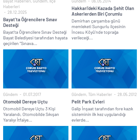
Bayat Haberleri
,
Gündem
,
İlçe
Gündem
06.05.2014
Haberleri
Hakkari’deki Kazada Şehit Olan
28.12.2025
Askerlerden Biri Çorumlu
Bayat’ta Öğrencilere Sınav
Demirhan çarşamba günü
Desteği
memleketi Sungurlu ilçesinin
Bayat’ta Öğrencilere Sınav Desteği
İncesu Köyü’nde toprağa
Bayat Belediyesi tarafından hayata
verileceği...
geçirilen “Sınava...
Gündem
01.07.2017
Gündem
,
Tüm Haberler
28.05.2012
Otomobil Dereye Uçtu
Pelit Park Evleri
Otomobil Dereye Uçtu 3 Kişi
Galip İnşaat tarafından fore kazık
Yaralandı, Otomobilde Sıkışan
sisteminin ilk kez uygulandığı
Yaralıyı İtfaiye...
evlerde...