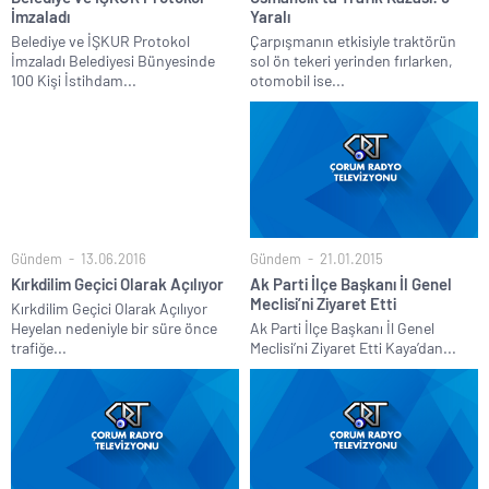
İmzaladı
Yaralı
Belediye ve İŞKUR Protokol
Çarpışmanın etkisiyle traktörün
İmzaladı Belediyesi Bünyesinde
sol ön tekeri yerinden fırlarken,
100 Kişi İstihdam...
otomobil ise...
Gündem
13.06.2016
Gündem
21.01.2015
Kırkdilim Geçici Olarak Açılıyor
Ak Parti İlçe Başkanı İl Genel
Meclisi’ni Ziyaret Etti
Kırkdilim Geçici Olarak Açılıyor
Heyelan nedeniyle bir süre önce
Ak Parti İlçe Başkanı İl Genel
trafiğe...
Meclisi’ni Ziyaret Etti Kaya’dan...