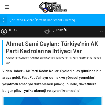
Çorum’da Ailelere Ücretsiz Danışmanlık Desteği
Hastanede Nurcan Baykam’a Veda
ÇORUM
°C
DOLAR
Arca Çorum FK’nin Kasımpaşa ve Beşiktaş Maçı Tarihleri Belli
Oldu
Ahmet Sami Ceylan: Türkiye’nin AK
EURO
Arca Çorum FK’nin Hazırlık Maçı Karnesi
Parti Kadrolarına İhtiyacı Var
Kupa Takvimi Belli Oldu: Arca Çorum FK Kupaya Ne Zaman Dahil
ALTIN
Olacak?
Anasayfa
»
Gündem
»
Ahmet Sami Ceylan: Türkiye’nin AK Parti Kadrolarına İhtiyacı
Var
Dünya Şampiyonu Çorum’da Coşkuyla Karşılandı
BIST
Video Haber – Ak Parti Kadın Kolları üyeleri pilav gününde bir
1. Lig’de Yeni Sezon Bugün Açılıyor
araya geldi. Fast Foot’a hayır demek ve yöresel yemekleri
Balçık, Yalçın’ı Eleştirdi, “Kırıldım” Dedi
yaşatmak amacıyla düzenlenen pilav gününde, davetlilere
bulgur pilavı, yufka ekmeği ve ayran ikram edildi