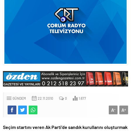
GÜNDEM
22.11.2010
0
1.677
A
A
-
+
Seçim startını veren Ak Parti’de sandık kurullarını oluşturmak