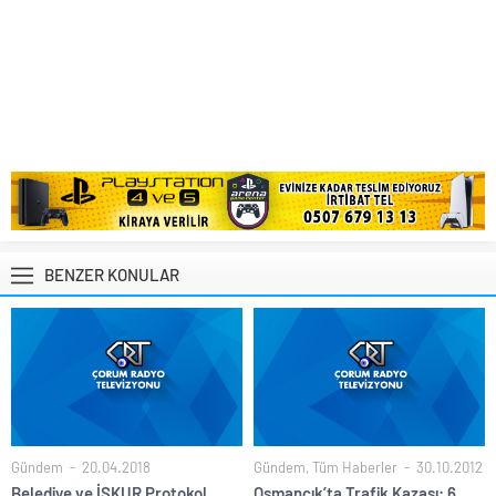
BENZER KONULAR
Gündem
20.04.2018
Gündem
,
Tüm Haberler
30.10.2012
Belediye ve İŞKUR Protokol
Osmancık’ta Trafik Kazası: 6