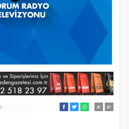
A
A
-
+
52