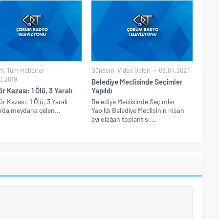
m
,
Tüm Haberler
Gündem
,
Video Galeri
08.04.2021
0.2019
Belediye Meclisinde Seçimler
r Kazası: 1 Ölü, 3 Yaralı
Yapıldı
r Kazası: 1 Ölü, 3 Yaralı
Belediye Meclisinde Seçimler
da meydana gelen...
Yapıldı Belediye Meclisinin nisan
ayı olağan toplantısı...