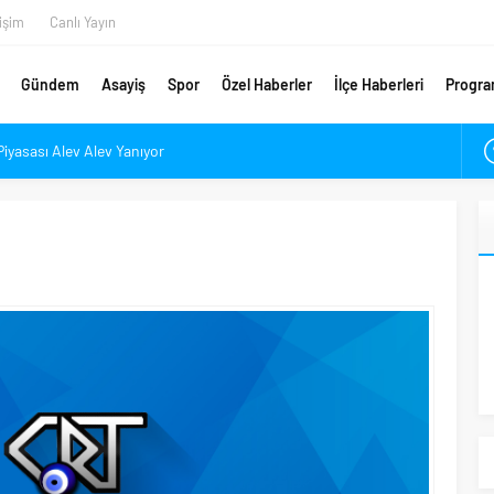
tişim
Canlı Yayın
Gündem
Asayiş
Spor
Özel Haberler
İlçe Haberleri
Progra
Piyasası Alev Alev Yanıyor
çık’ın Yükünü Hafifletmeliyiz
Yeni Rota Çorum mu, İstanbul mu?
En Değerli Kaçıncı Stoperi Oldu?
ponsorunu Açıkladı
ar Denetlendi
 Manifest Sözleri: Özgürlük Değildir!
e Açılacağı Tarih Belli Oldu