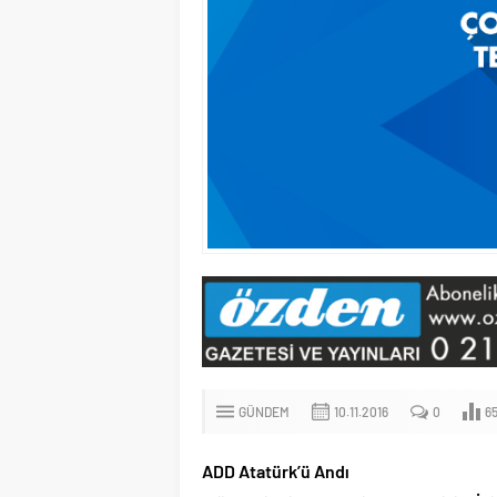
GÜNDEM
10.11.2016
0
6
ADD Atatürk’ü Andı