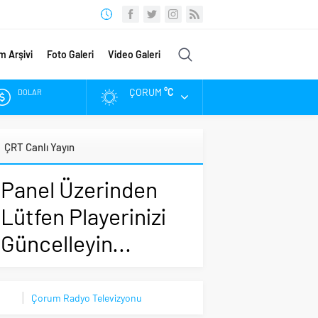
m Arşivi
Foto Galeri
Video Galeri
ÇORUM
°C
DOLAR
EURO
ÇRT Canlı Yayın
ALTIN
Panel Üzerinden
BIST
Lütfen Playerinizi
Güncelleyin...
Çorum Radyo Televizyonu