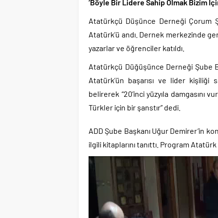
‘Böyle Bir Lidere Sahip Olmak Bizim İçi
Atatürkçü Düşünce Derneği Çorum Ş
Atatürk’ü andı. Dernek merkezinde ge
yazarlar ve öğrenciler katıldı.
Atatürkçü Düğüşünce Derneği Şube B
Atatürk’ün başarısı ve lider kişili
belirerek “20’inci yüzyıla damgasını vu
Türkler için bir şanstır” dedi.
ADD Şube Başkanı Uğur Demirer’in konu
ilgili kitaplarını tanıttı. Program Atatü