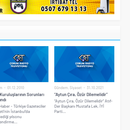
m
01.12.2010
Gündem
,
Siyaset
31.10.2021
Kuruluşlarının Sorunları
“Aytun Çıra, Özür Dilemelidir”
ındı
“Aytun Çıra, Özür Dilemelidir” Atıf-
Haber - Türkiye Gazeteciler
Der Başkanı Mustafa Lek, İYİ
ti’nin İstanbul’da
Parti...
ediği yılsonu
endirme...