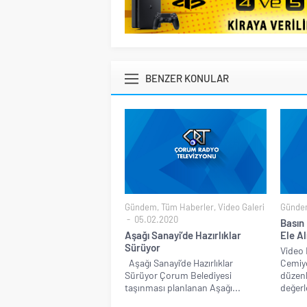
BENZER KONULAR
Gündem
,
Tüm Haberler
,
Video Galeri
Günde
05.02.2020
Basın 
Aşağı Sanayi’de Hazırlıklar
Ele Al
Sürüyor
Video 
Aşağı Sanayi’de Hazırlıklar
Cemiye
Sürüyor Çorum Belediyesi
düzenl
taşınması planlanan Aşağı...
değerl