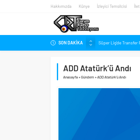
Hakkımızda
Künye
İzleyici Temsilcisi
İle
SON DAKİKA
Süper Lig’de Transfer 
Gökel’den Çorum’a: Bal
Kırmızı-Siyahlılarda 
ADD Atatürk’ü Andı
Penetra, Süper Lig’in 
Anasayfa
»
Gündem
»
ADD Atatürk’ü Andı
Arca Çorum FK Yeni S
Stadyumdaki Hazırlıkl
Halil İbrahim Aşgın’dan
Gazi Caddesi’nin Trafiğ