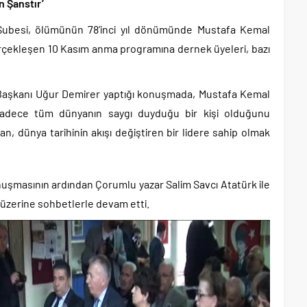
n Şanstır’
ubesi, ölümünün 78’inci yıl dönümünde Mustafa Kemal
rçekleşen 10 Kasım anma programına dernek üyeleri, bazı
aşkanı Uğur Demirer yaptığı konuşmada, Mustafa Kemal
ği sadece tüm dünyanın saygı duyduğu bir kişi olduğunu
ran, dünya tarihinin akışı değiştiren bir lidere sahip olmak
şmasının ardından Çorumlu yazar Salim Savcı Atatürk ile
rk üzerine sohbetlerle devam etti.