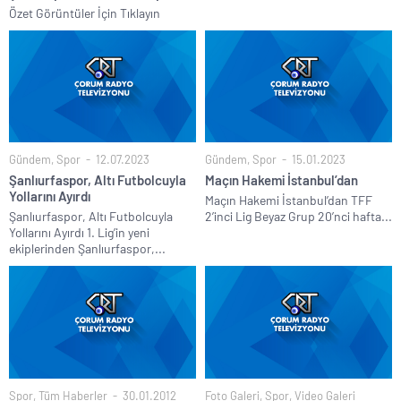
Özet Görüntüler İçin Tıklayın
Gündem
,
Spor
12.07.2023
Gündem
,
Spor
15.01.2023
Şanlıurfaspor, Altı Futbolcuyla
Maçın Hakemi İstanbul’dan
Yollarını Ayırdı
Maçın Hakemi İstanbul’dan TFF
Şanlıurfaspor, Altı Futbolcuyla
2’inci Lig Beyaz Grup 20’nci hafta...
Yollarını Ayırdı 1. Lig’in yeni
ekiplerinden Şanlıurfaspor,...
Spor
,
Tüm Haberler
30.01.2012
Foto Galeri
,
Spor
,
Video Galeri