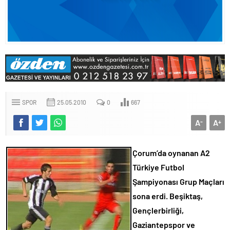
SPOR
25.05.2010
0
667
A
A
-
+
Çorum’da oynanan A2
Türkiye Futbol
Şampiyonası Grup Maçları
sona erdi. Beşiktaş,
Gençlerbirliği,
Gaziantepspor ve