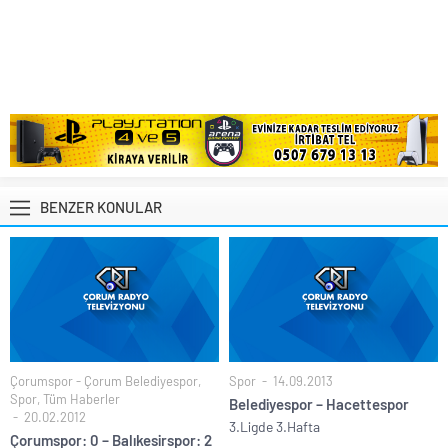
BENZER KONULAR
Çorumspor - Çorum Belediyespor
,
Spor
14.09.2013
Spor
,
Tüm Haberler
Belediyespor – Hacettespor
20.02.2012
3.Ligde 3.Hafta
Çorumspor: 0 – Balıkesirspor: 2