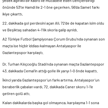
yedek ağırlıklı bir kadro ile mücadele eden Gençlerbirliği
önünde 53’te Hamdi ile 2-1 öne geçerken, 56’da Samet farkı
ikiye çıkarttı.
22. dakikada gol perdesini açan Ali, 72’de de kapatan isim oldu
ve Beşiktaş sahadan 4-1’lik skorla galip ayrıldı.
A2 Türkiye Futbol Şampiyonası Çorum Grubu’nda oynanan son
maçta ise hiçbir iddiası kalmayan Antalyaspor ile
Gaziantepspor karşılaştı.
Dr. Turhan Kılıçcıoğlu Stadı’nda oynanan maçta Gaziantepspor
43. dakikada Cemal’in attığı golle ilk yarıyı 1-0 önde kapattı.
İkinci yarıda Gaziantepspor’un farkı artırma, Antalyaspor’un
beraberlik çabaları vardı. 72. dakikada Caner skoru 1-1’e
getiren golü attı.
Kalan dakikalarda başka gol olmayınca, karşılaşma 1-1 sona