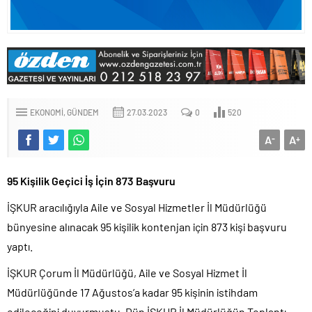
EKONOMI
GÜNDEM
27.03.2023
0
520
A
A
-
+
95 Kişilik Geçici İş İçin 873 Başvuru
İŞKUR aracılığıyla Aile ve Sosyal Hizmetler İl Müdürlüğü
bünyesine alınacak 95 kişilik kontenjan için 873 kişi başvuru
yaptı.
İŞKUR Çorum İl Müdürlüğü, Aile ve Sosyal Hizmet İl
Müdürlüğünde 17 Ağustos’a kadar 95 kişinin istihdam
edileceğini duyurmuştu. Dün İŞKUR İl Müdürlüğün Toplantı