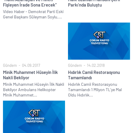
Fişleyen İrade Sona Erecek”
Parkı’nda Buluştu
Video Haber - Demokrat Parti Eski
Genel Başkanı Süleyman Soylu,...
Gündem
04.09.2017
Gündem
14.02.2018
Minik Muhammet Hüseyin İlik
Hıdırlık Camii Restorasyonu
Nakli Bekliyor
Tamamlandı
Minik Muhammet Hüseyin İlik Nakli
Hıdırlık Camii Restorasyonu
Bekliyor Ambulans Helikopter
Tamamlandı 1 Milyon TL’ye Mal
Minik Muhammet...
Oldu Hıdırlık...