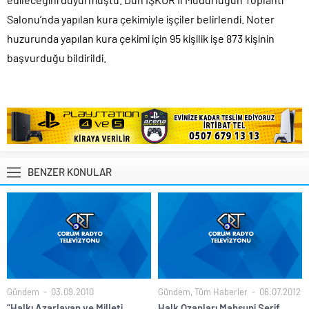
Salonu’nda yapılan kura çekimiyle işçiler belirlendi. Noter
huzurunda yapılan kura çekimi için 95 kişilik işe 873 kişinin
başvurduğu bildirildi.
BENZER KONULAR
Gündem
03.09.2010
Gündem
,
Tüm Haberler
06.07.2012
“Halkı Azarlayan ve Milleti
Halk Ozanları Mahsuni Şerif